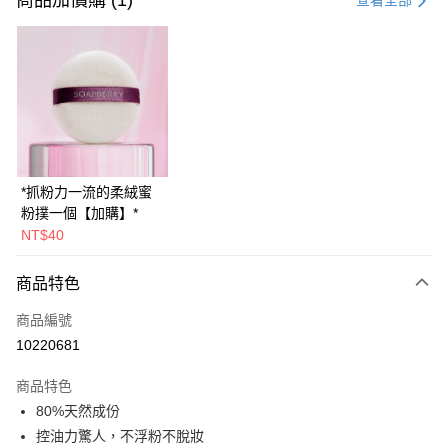
商品加價購 (1)
查看全部
超商取貨付款
LINE Pay
Apple Pay
悠遊付
Google Pay
*抓粉力一流的柔絨蜜
粉撲一個【加購】*
大哥付你分期
NT$40
相關說明
【大哥付你分期使用說明】
AFTEE先享後付
商品特色
1.本服務由台灣大哥大提供，台灣大哥大用戶可立即使用無須另外申請。
2.付款方式選擇「大哥付你分期」，訂單成立後會自動跳轉到大哥付的交易
相關說明
商品編號
流程，驗證手機門號後，選擇欲分期的期數、繳款截止日，確認付款後即完
【關於「AFTEE先享後付」】
成交易。
ATM付款
10220681
AFTEE先享後付是「在收到商品之後才付款」的支付方式。 讓您購物簡單
3.實際核准額度、可分期數及費用金額請依後續交易確認頁面所載為準。
便利好安心！
4.訂單成立30分鐘內，如未前往確認交易或遇審核未通過，訂單將自動取
貨到付款
１．簡單：不需註冊會員、不需綁卡、不需儲值。
商品特色
消。如遇「轉專審核」未通過狀況，表示未達大哥付你分期系統評分，恕無
２．便利：只要手機號碼，簡訊認證，即可結帳。
80%天然成份
法說明評估內容。
３．安心：先確認商品／服務後，再付款。
【繳款方式說明】
運送方式
控油力驚人，不浮粉不脫妝
1.分期款項不併入電信帳單，「大哥付你分期」於每月結算日後寄送繳費提