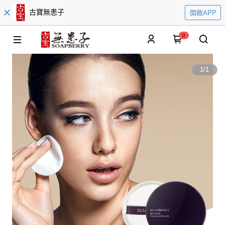
古寶無患子
開啟APP
0
1
/
1