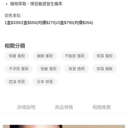
【「AFTEE先享後付」結帳流程】
植物萃取，降低敏感發生機率
全家取貨付款
醒簡訊。
１．於結帳方式選擇「AFTEE先享後付」後，將跳轉至「AFTEE先享後付」
2.透過簡訊連結打開帳單後，可選擇「超商條碼／台灣大直營門市／銀行轉
免運費
結帳頁面，進行簡訊認證並確認金額後，即可完成結帳。
帳／街口支付／iPASS MONEY」等通路繳費。
銷售重點
２．訂單成立數日內，您將收到繳費通知簡訊。
7-11取貨付款
1盒$330/2盒$550(均價$275)/3盒$790(均價$264)
３．收到繳費通知簡訊後14天內，點擊此簡訊中的連結，可透過四大超商／
【注意事項】
ATM／網路銀行／等多元方式進行付款，方視為交易完成。
免運費
1.本服務係由「台灣大哥大股份有限公司」（以下簡稱本公司）所提供，讓
※ 請注意：結帳手續完成當下不需立刻繳費，但若您需要取消訂單，請聯絡
用戶於交易時，得透過本服務購買商品或服務，並由商店將買賣／分期付款
購買商品的店家。未經商家同意取消之訂單仍視為有效，需透過AFTEE先享
宅配（黑貓）信用卡／行動支付
買賣價金債權讓與本公司後，依約使用本公司帳單繳交帳款。
後付繳納相關費用。
相關分類
2.基於同意付款使用「大哥付你分期」之契約關係目的，商店將以您的個人
免運費
※ 交易是否成功請以「AFTEE先享後付 」之結帳頁面顯示為準，若有關於
資料（包含姓名、電話或地址）提供予台灣大哥大進項蒐集、處理及利用，
是否繳費成功／繳費後需取消欲退款等相關疑問，請聯繫「AFTEE先享後付
保養 蜜粉
細緻 蜜粉
不脫妝 蜜粉
保濕 蜜粉
由本公司與您本人進行分期帳單所需資料之確認、核對及更正。
客戶支援中心」
https://netprotections.freshdesk.com/support/home
外島宅配 - 黑貓／大榮
3.完整用戶服務條款，請詳閱以下連結：
https://oppay.tw/userRule
免運費
不浮粉 蜜粉
低敏 蜜粉
保濕 透明
保濕 細緻
【注意事項】
１．透過由恩沛科技股份有限公司提供之「AFTEE先享後付」服務完成之交
內湖體驗館 (先LINE小編再下單，限當日自取)
易，需依本服務之必要範圍內提供個人資料，並將交易相關給付款項請求債
控油 保濕
日本 保濕
權轉讓予恩沛科技股份有限公司。
免運費
２．關於個人資料處理事宜，請瀏覽以下網址：
https://aftee.tw/terms/#terms3
貨到付款
３．未成年的使用者請事先徵得法定代理人或監護人之同意方可使用
免運費
「AFTEE先享後付」，若未經同意申辦者引起之損失，本公司不負相關責
詳細說明
商品規格
相關推薦
任。
４．使用「AFTEE先享後付」時，將依據個別帳號之用戶狀況，依本公司即
時審查核予不同之上限額度；若仍有額度不足之情形，本公司將視審查結果
請求用戶進行身份認證。