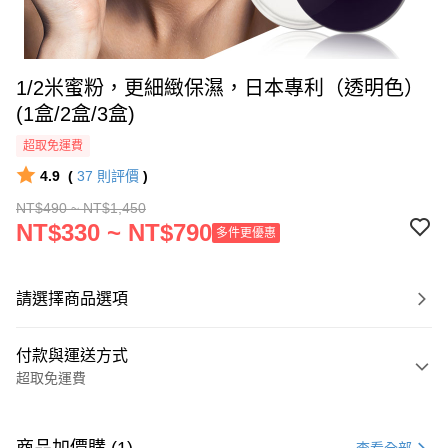
1/2米蜜粉，更細緻保濕，日本專利（透明色）
(1盒/2盒/3盒)
超取免運費
4.9
(
37
則評價
)
NT$490 ~ NT$1,450
NT$330 ~ NT$790
多件更優惠
請選擇商品選項
付款與運送方式
超取免運費
付款方式
信用卡一次付款