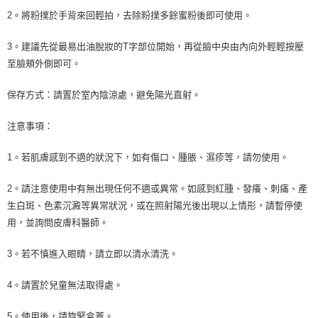
2。將粉撲於手背來回輕拍，去除粉撲多餘蜜粉後即可使用。
3。建議先從最易出油脫妝的T字部位開始，再從臉中央由內向外輕輕按壓
至臉頰外側即可。
保存方式：請置於室內陰涼處，避免陽光直射。
注意事項：
1。若肌膚感到不適的狀況下，如有傷口、腫脹、濕疹等，請勿使用。
2。請注意使用中有無出現任何不適或異常。如感到紅腫、發癢、刺痛、產
生白斑、色素沉澱等異常狀況，或在照射陽光後出現以上情形，請暫停使
用，並詢問皮膚科醫師。
3。若不慎進入眼睛，請立即以清水清洗。
4。請置於兒童無法取得處。
5。使用後，請旋緊盒蓋。