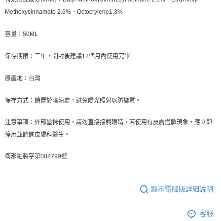
Methoxycinnamate 2.6%、Octocrylene1.3%
容量：50ML
保存期限：三年，開封後建議12個月內使用完畢
原產地：台灣
保存方式：請置於陰涼處，避免陽光照射以防變質。
注意事項：外部塗抹使用，請勿直接接觸眼睛，若使用有皮膚過敏現象，應立即
停用並諮詢皮膚科醫生。
衛部粧製字第008799號
顯示電腦版詳細說明
客服