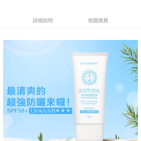
２．訂單成立數日內，您將收到繳費通知簡訊。
7-11取貨付款
３．收到繳費通知簡訊後14天內，點擊此簡訊中的連結，可透過四大超商／
【注意事項】
ATM／網路銀行／等多元方式進行付款，方視為交易完成。
免運費
1.本服務係由「台灣大哥大股份有限公司」（以下簡稱本公司）所提供，讓
※ 請注意：結帳手續完成當下不需立刻繳費，但若您需要取消訂單，請聯絡
詳細說明
相關推薦
用戶於交易時，得透過本服務購買商品或服務，並由商店將買賣／分期付款
購買商品的店家。未經商家同意取消之訂單仍視為有效，需透過AFTEE先享
宅配（黑貓）信用卡／行動支付
買賣價金債權讓與本公司後，依約使用本公司帳單繳交帳款。
後付繳納相關費用。
2.基於同意付款使用「大哥付你分期」之契約關係目的，商店將以您的個人
免運費
※ 交易是否成功請以「AFTEE先享後付 」之結帳頁面顯示為準，若有關於
資料（包含姓名、電話或地址）提供予台灣大哥大進項蒐集、處理及利用，
是否繳費成功／繳費後需取消欲退款等相關疑問，請聯繫「AFTEE先享後付
由本公司與您本人進行分期帳單所需資料之確認、核對及更正。
客戶支援中心」
https://netprotections.freshdesk.com/support/home
外島宅配 - 黑貓／大榮
3.完整用戶服務條款，請詳閱以下連結：
https://oppay.tw/userRule
免運費
【注意事項】
１．透過由恩沛科技股份有限公司提供之「AFTEE先享後付」服務完成之交
內湖體驗館 (先LINE小編再下單，限當日自取)
易，需依本服務之必要範圍內提供個人資料，並將交易相關給付款項請求債
權轉讓予恩沛科技股份有限公司。
免運費
２．關於個人資料處理事宜，請瀏覽以下網址：
https://aftee.tw/terms/#terms3
貨到付款
３．未成年的使用者請事先徵得法定代理人或監護人之同意方可使用
免運費
「AFTEE先享後付」，若未經同意申辦者引起之損失，本公司不負相關責
任。
４．使用「AFTEE先享後付」時，將依據個別帳號之用戶狀況，依本公司即
時審查核予不同之上限額度；若仍有額度不足之情形，本公司將視審查結果
請求用戶進行身份認證。
５．嚴禁一人註冊多個帳號或使用他人資訊註冊。若發現惡意使用之情形，
恩沛科技股份有限公司將有權停止該用戶之使用額度並採取法律行動。