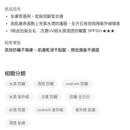
LINE Pay
商品特色
Apple Pay
全膚質適用，從臉到腳皆合適
為肌膚表面敷上完美水潤防護膜，全方位長效阻隔紫外線傷害
悠遊付
❗商品包裝全名：古寶UV超水潤清透防曬露 SPF50+★★★
Google Pay
銷售重點
大哥付你分期
高效防曬不傷膚 ~ 肌膚乾滑不黏膩 ~ 降低傷後不適感
相關說明
【大哥付你分期使用說明】
AFTEE先享後付
1.本服務由台灣大哥大提供，台灣大哥大用戶可立即使用無須另外申請。
2.付款方式選擇「大哥付你分期」，訂單成立後會自動跳轉到大哥付的交易
相關說明
相關分類
流程，驗證手機門號後，選擇欲分期的期數、繳款截止日，確認付款後即完
【關於「AFTEE先享後付」】
成交易。
ATM付款
水潤 防曬
清透 防曬
uva/uvb 防曬
AFTEE先享後付是「在收到商品之後才付款」的支付方式。 讓您購物簡單
3.實際核准額度、可分期數及費用金額請依後續交易確認頁面所載為準。
便利好安心！
4.訂單成立30分鐘內，如未前往確認交易或遇審核未通過，訂單將自動取
貨到付款
１．簡單：不需註冊會員、不需綁卡、不需儲值。
水潤 紫外線
古寶 防曬
防曬 全方位
消。如遇「轉專審核」未通過狀況，表示未達大哥付你分期系統評分，恕無
２．便利：只要手機號碼，簡訊認證，即可結帳。
法說明評估內容。
３．安心：先確認商品／服務後，再付款。
【繳款方式說明】
運送方式
水潤 防護
uva/uvb 紫外線
紫外線 肌膚
1.分期款項不併入電信帳單，「大哥付你分期」於每月結算日後寄送繳費提
【「AFTEE先享後付」結帳流程】
全家取貨付款
醒簡訊。
１．於結帳方式選擇「AFTEE先享後付」後，將跳轉至「AFTEE先享後付」
清透 肌膚
2.透過簡訊連結打開帳單後，可選擇「超商條碼／台灣大直營門市／銀行轉
免運費
結帳頁面，進行簡訊認證並確認金額後，即可完成結帳。
帳／街口支付／iPASS MONEY」等通路繳費。