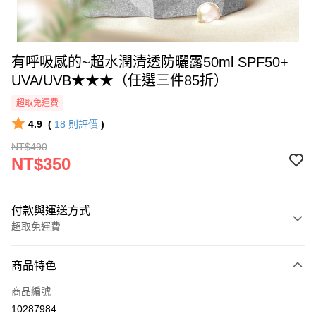
有呼吸感的~超水潤清透防曬露50ml SPF50+
UVA/UVB★★★（任選三件85折）
超取免運費
4.9
(
18
則評價
)
NT$490
NT$350
付款與運送方式
超取免運費
付款方式
商品特色
信用卡一次付款
商品編號
超商取貨付款
10287984