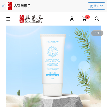
古寶無患子
開啟APP
0
1
/
1