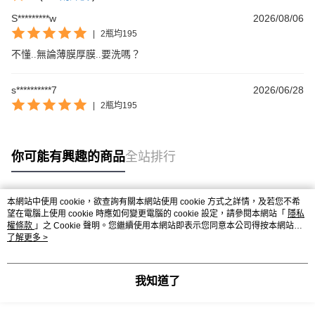
S*********w
2026/08/06
|
2瓶均195
不懂..無論薄膜厚膜..要洗嗎？
s**********7
2026/06/28
|
2瓶均195
你可能有興趣的商品
全站排行
本網站中使用 cookie，欲查詢有關本網站使用 cookie 方式之詳情，及若您不希
熱門標籤
望在電腦上使用 cookie 時應如何變更電腦的 cookie 設定，請參閱本網站「
隱私
權條款
」之 Cookie 聲明。您繼續使用本網站即表示您同意本公司得按本網站使
用條款之 Cookie 聲明使用 cookie。
了解更多 >
我知道了