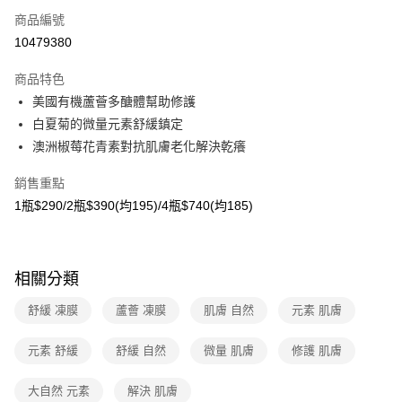
商品編號
超商取貨付款
10479380
LINE Pay
商品特色
Apple Pay
美國有機蘆薈多醣體幫助修護
白夏菊的微量元素舒緩鎮定
悠遊付
澳洲椒莓花青素對抗肌膚老化解決乾癢
Google Pay
銷售重點
大哥付你分期
1瓶$290/2瓶$390(均195)/4瓶$740(均185)
相關說明
【大哥付你分期使用說明】
AFTEE先享後付
1.本服務由台灣大哥大提供，台灣大哥大用戶可立即使用無須另外申請。
2.付款方式選擇「大哥付你分期」，訂單成立後會自動跳轉到大哥付的交易
相關說明
相關分類
流程，驗證手機門號後，選擇欲分期的期數、繳款截止日，確認付款後即完
【關於「AFTEE先享後付」】
成交易。
ATM付款
舒緩 凍膜
蘆薈 凍膜
肌膚 自然
元素 肌膚
AFTEE先享後付是「在收到商品之後才付款」的支付方式。 讓您購物簡單
3.實際核准額度、可分期數及費用金額請依後續交易確認頁面所載為準。
便利好安心！
4.訂單成立30分鐘內，如未前往確認交易或遇審核未通過，訂單將自動取
貨到付款
１．簡單：不需註冊會員、不需綁卡、不需儲值。
元素 舒緩
舒緩 自然
微量 肌膚
修護 肌膚
消。如遇「轉專審核」未通過狀況，表示未達大哥付你分期系統評分，恕無
２．便利：只要手機號碼，簡訊認證，即可結帳。
法說明評估內容。
３．安心：先確認商品／服務後，再付款。
【繳款方式說明】
運送方式
大自然 元素
解決 肌膚
1.分期款項不併入電信帳單，「大哥付你分期」於每月結算日後寄送繳費提