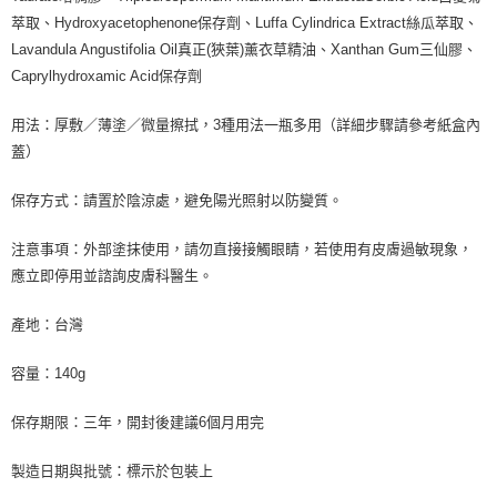
萃取、Hydroxyacetophenone保存劑、Luffa Cylindrica Extract絲瓜萃取、
Lavandula Angustifolia Oil真正(狹葉)薰衣草精油、Xanthan Gum三仙膠、
Caprylhydroxamic Acid保存劑
用法：厚敷／薄塗／微量擦拭，3種用法一瓶多用（詳細步驟請參考紙盒內
蓋）
保存方式：請置於陰涼處，避免陽光照射以防變質。
注意事項：外部塗抹使用，請勿直接接觸眼睛，若使用有皮膚過敏現象，
應立即停用並諮詢皮膚科醫生。
產地：台灣
容量：140g
保存期限：三年，開封後建議6個月用完
製造日期與批號：標示於包裝上