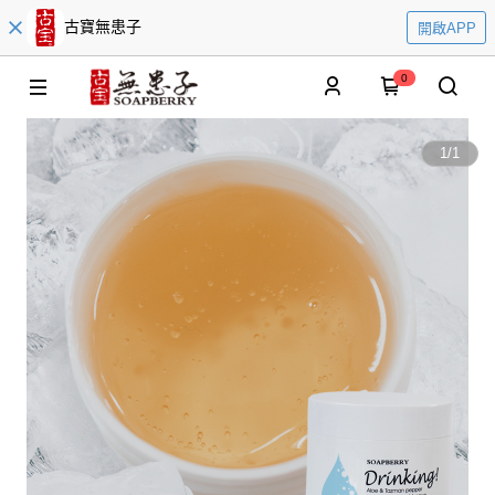
古寶無患子
開啟APP
0
1
/
1