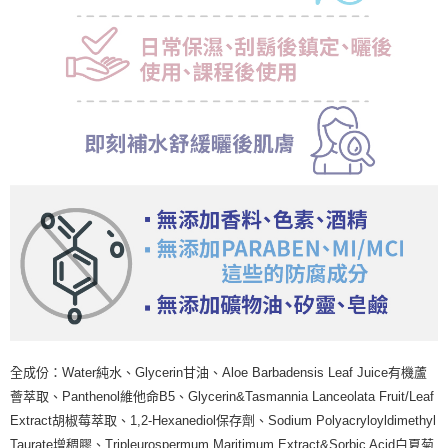
全成份：Water純水、Glycerin甘油、Aloe Barbadensis Leaf Juice有機蘆
薈萃取、Panthenol維他命B5、Glycerin&Tasmannia Lanceolata Fruit/Leaf
Extract胡椒莓萃取、1,2-Hexanediol保存劑、Sodium Polyacryloyldimethyl
Taurate增稠膠、Tripleurospermum Maritimum Extract&Sorbic Acid白夏菊