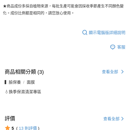
★商品成份多採自植物來源，每批生產可能會因採收季節產生不同顏色變
化。成份比例都是相同的，請您放心使用。
顯示電腦版詳細說明
客服
商品相關分類 (3)
查看全部
▍臉保養
面膜
💧換季保濕清潔專區
評價
查看全部
5
(
13
則評價
)