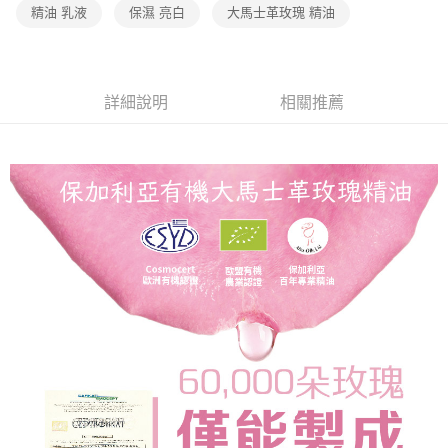
【「AFTEE先享後付」結帳流程】
精油 乳液
保濕 亮白
大馬士革玫瑰 精油
全家取貨付款
醒簡訊。
１．於結帳方式選擇「AFTEE先享後付」後，將跳轉至「AFTEE先享後付」
2.透過簡訊連結打開帳單後，可選擇「超商條碼／台灣大直營門市／銀行轉
免運費
結帳頁面，進行簡訊認證並確認金額後，即可完成結帳。
帳／街口支付／iPASS MONEY」等通路繳費。
２．訂單成立數日內，您將收到繳費通知簡訊。
7-11取貨付款
３．收到繳費通知簡訊後14天內，點擊此簡訊中的連結，可透過四大超商／
【注意事項】
ATM／網路銀行／等多元方式進行付款，方視為交易完成。
詳細說明
相關推薦
免運費
1.本服務係由「台灣大哥大股份有限公司」（以下簡稱本公司）所提供，讓
※ 請注意：結帳手續完成當下不需立刻繳費，但若您需要取消訂單，請聯絡
用戶於交易時，得透過本服務購買商品或服務，並由商店將買賣／分期付款
購買商品的店家。未經商家同意取消之訂單仍視為有效，需透過AFTEE先享
宅配（黑貓）信用卡／行動支付
買賣價金債權讓與本公司後，依約使用本公司帳單繳交帳款。
後付繳納相關費用。
2.基於同意付款使用「大哥付你分期」之契約關係目的，商店將以您的個人
免運費
※ 交易是否成功請以「AFTEE先享後付 」之結帳頁面顯示為準，若有關於
資料（包含姓名、電話或地址）提供予台灣大哥大進項蒐集、處理及利用，
是否繳費成功／繳費後需取消欲退款等相關疑問，請聯繫「AFTEE先享後付
由本公司與您本人進行分期帳單所需資料之確認、核對及更正。
客戶支援中心」
https://netprotections.freshdesk.com/support/home
外島宅配 - 黑貓／大榮
3.完整用戶服務條款，請詳閱以下連結：
https://oppay.tw/userRule
免運費
【注意事項】
１．透過由恩沛科技股份有限公司提供之「AFTEE先享後付」服務完成之交
內湖體驗館 (先LINE小編再下單，限當日自取)
易，需依本服務之必要範圍內提供個人資料，並將交易相關給付款項請求債
權轉讓予恩沛科技股份有限公司。
免運費
２．關於個人資料處理事宜，請瀏覽以下網址：
https://aftee.tw/terms/#terms3
貨到付款
３．未成年的使用者請事先徵得法定代理人或監護人之同意方可使用
免運費
「AFTEE先享後付」，若未經同意申辦者引起之損失，本公司不負相關責
任。
４．使用「AFTEE先享後付」時，將依據個別帳號之用戶狀況，依本公司即
時審查核予不同之上限額度；若仍有額度不足之情形，本公司將視審查結果
請求用戶進行身份認證。