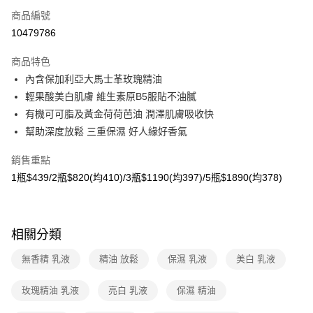
商品編號
超商取貨付款
10479786
LINE Pay
商品特色
Apple Pay
內含保加利亞大馬士革玫瑰精油
輕果酸美白肌膚 維生素原B5服貼不油膩
悠遊付
有機可可脂及黃金荷荷芭油 潤澤肌膚吸收快
Google Pay
幫助深度放鬆 三重保濕 好人緣好香氣
大哥付你分期
銷售重點
相關說明
1瓶$439/2瓶$820(均410)/3瓶$1190(均397)/5瓶$1890(均378)
【大哥付你分期使用說明】
AFTEE先享後付
1.本服務由台灣大哥大提供，台灣大哥大用戶可立即使用無須另外申請。
2.付款方式選擇「大哥付你分期」，訂單成立後會自動跳轉到大哥付的交易
相關說明
流程，驗證手機門號後，選擇欲分期的期數、繳款截止日，確認付款後即完
【關於「AFTEE先享後付」】
相關分類
成交易。
ATM付款
AFTEE先享後付是「在收到商品之後才付款」的支付方式。 讓您購物簡單
3.實際核准額度、可分期數及費用金額請依後續交易確認頁面所載為準。
便利好安心！
無香精 乳液
精油 放鬆
保濕 乳液
美白 乳液
4.訂單成立30分鐘內，如未前往確認交易或遇審核未通過，訂單將自動取
貨到付款
１．簡單：不需註冊會員、不需綁卡、不需儲值。
消。如遇「轉專審核」未通過狀況，表示未達大哥付你分期系統評分，恕無
２．便利：只要手機號碼，簡訊認證，即可結帳。
法說明評估內容。
玫瑰精油 乳液
亮白 乳液
保濕 精油
３．安心：先確認商品／服務後，再付款。
【繳款方式說明】
運送方式
1.分期款項不併入電信帳單，「大哥付你分期」於每月結算日後寄送繳費提