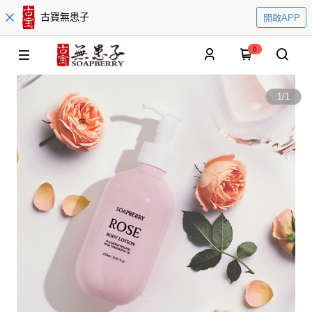
古寶無患子
開啟APP
0
1
/
1