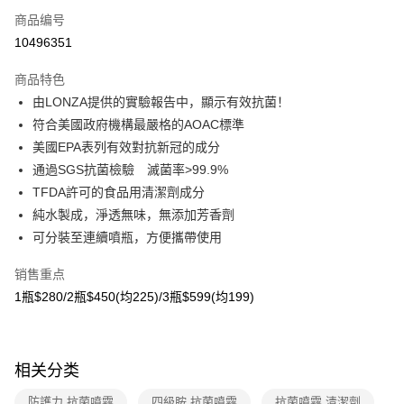
商品编号
超商取货付款
10496351
LINE Pay
商品特色
Apple Pay
由LONZA提供的實驗報告中，顯示有效抗菌！
符合美國政府機構最嚴格的AOAC標準
悠遊付
美國EPA表列有效對抗新冠的成分
Google Pay
通過SGS抗菌檢驗 滅菌率>99.9%
TFDA許可的食品用清潔劑成分
大哥付你分期
純水製成，淨透無味，無添加芳香劑
相关说明
可分裝至連續噴瓶，方便攜帶使用
【大哥付你分期使用说明】
AFTEE先享后付
1. 本服务由台湾大哥大提供，电信用户可立即使用无须另外申请。（限个人
月租型门号，不开放公司户及预付卡使用）
销售重点
相关说明
2. 付款方式选择 “大哥付你分期”，订单成立后会自动跳转到大哥付的交易流
1瓶$280/2瓶$450(均225)/3瓶$599(均199)
一、關於 AFTEE先享後付
程，验证手机门号后，选择欲分期的期数、缴款截止日，确认付款后即完成
ATM付款
1. 於付款方式選擇AFTEE先享後付，將跳出AFTEE先享後付手機驗證視
交易。
窗。
3. 实际核准额度、可分期数及费用金额请依后续交易确认页面所载为准。
货到付款
2. 進行簡訊驗證之後，即可完成結帳手續。
4. 订单成立30分钟内，如未前往确认交易或遇审核未通过，订单将自动取
3. 訂單確認後不需事先繳費，商品會配送至您的指定地址。
相关分类
消。如遇 “转专审核”未通过状况，表示未达系统评分，恕无法说明评估内
4. 下訂完成後，您的手機會收到一封繳費通知簡訊，APP會員則會收到
容。
运送方式
AFTEE APP推播通知。
防護力 抗菌噴霧
四級胺 抗菌噴霧
抗菌噴霧 清潔劑
【缴款方式说明】