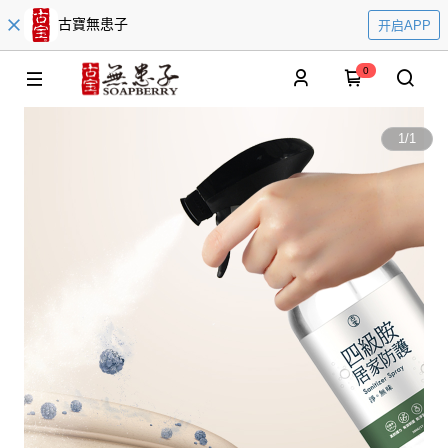
古寶無患子
开启APP
0
1
/
1