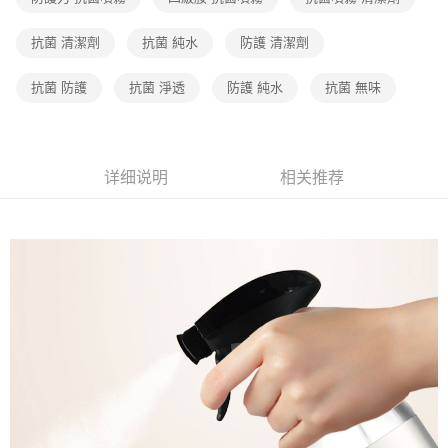
5. 收到商品當下無需繳費，確認無誤後，請再利用繳費通知簡訊或AFTEE
全家取貨付款
1. 分期款项不并入电信账单，“大哥付你分期”于每月结算日后寄送缴费提醒
APP於四大便利商店‧ATM/網銀等方式進行付款。
短信。
免运费
抗菌 清潔劑
抗菌 純水
防護 清潔劑
2. 通过短信链接打开账单后，可选择 “超商条码／台湾大直营门市／银行转
請留意繳費期限為 14 天。唯有下載 AFTEE App 成為 AFTEE 會員者方能享
账／街口支付／iPASS MONEY”等通路缴费。
7-11取貨付款
有最長 45 天內付款之服務。
抗菌 防護
抗菌 淨透
防護 純水
抗菌 無味
免运费
【注意事项】
繳費期限，為商家向您請款的時間，再加上使用AFTEE可延長的天數所計算
1. 本服务系由 “台湾大哥大股份有限公司”所提供，让用户于交易时，得通过
出。使用AFTEE下訂可以延長您收到商品前的繳費天數，但無法保證一定能
宅配（黑貓）信用卡／行動支付
本服务购买商品或服务，并由商店将买卖／分期付款买卖价金债权让与本公
夠在期限內收到商品(例如:預購商品或預計到貨時間較長者)。因此無論收到
司后，依约使用本公司账单缴交账款。
免运费
商品與否，仍需要請您在AFTEE規定的時間內完成繳費。
详细说明
相关推荐
2. 基于同意付款使用 “大哥付你分期”之契约关系目的，商店将以您的个人资
料（包含姓名、电话或地址）提供予台湾大哥大进项收集、处理及利用，由
二、付款限制
外島宅配 - 黑貓／大榮
台湾大哥大与本人进行分期账单所需资料之确认、核对及更正。
1. 初次使用 AFTEE 時，將依認證結果及本公司審查結果，核予每個人不同
免运费
3. 完整用户服务条款，请详阅以下链接：
https://oppay.tw/userRule
之上限額度
2. 結帳金額須大於NT$30
內湖體驗館 (先LINE小編再下單，限當日自取)
3. 目前僅支援台灣會員
免运费
三、聲明條款
「AFTEE先享後付」(下稱本服務)乃由恩沛科技股份有限公司(下稱 AFTEE )
貨到付款
所提供，並由 AFTEE 向您收取款項。因使用本服務所須提供之個人資料(包
免运费
含但不限於訂購人姓名、電話，收件人姓名、電話、收件地址)，將交付予
AFTEE 於本服務必要服務範圍內運用。關於 AFTEE 對於個人資料之蒐集、
處理、利用，詳參 AFTEE 官網之『個人資料蒐集、處理及利用告知聲明』
（
https://aftee.tw/privacypolicy/
）。