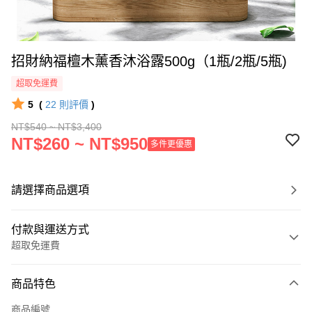
招財納福檀木薰香沐浴露500g（1瓶/2瓶/5瓶)
超取免運費
5
(
22
則評價
)
NT$540 ~ NT$3,400
NT$260 ~ NT$950
多件更優惠
請選擇商品選項
付款與運送方式
超取免運費
付款方式
商品特色
信用卡一次付款
商品編號