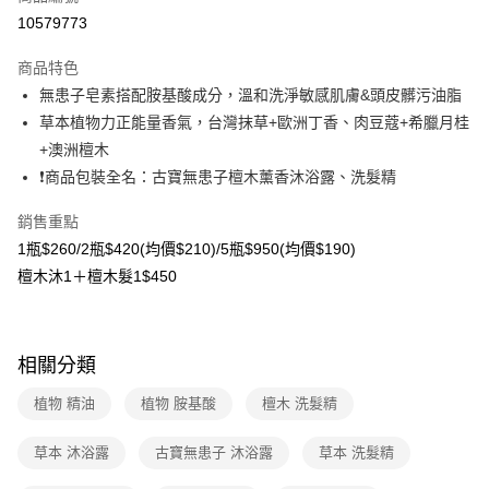
超商取貨付款
10579773
LINE Pay
商品特色
Apple Pay
無患子皂素搭配胺基酸成分，溫和洗淨敏感肌膚&頭皮髒污油脂
草本植物力正能量香氣，台灣抹草+歐洲丁香、肉豆蔻+希臘月桂
悠遊付
+澳洲檀木
Google Pay
❗商品包裝全名：古寶無患子檀木薰香沐浴露、洗髮精
大哥付你分期
銷售重點
相關說明
1瓶$260/2瓶$420(均價$210)/5瓶$950(均價$190)
【大哥付你分期使用說明】
檀木沐1＋檀木髮1$450
AFTEE先享後付
1.本服務由台灣大哥大提供，台灣大哥大用戶可立即使用無須另外申請。
2.付款方式選擇「大哥付你分期」，訂單成立後會自動跳轉到大哥付的交易
相關說明
流程，驗證手機門號後，選擇欲分期的期數、繳款截止日，確認付款後即完
【關於「AFTEE先享後付」】
成交易。
ATM付款
AFTEE先享後付是「在收到商品之後才付款」的支付方式。 讓您購物簡單
3.實際核准額度、可分期數及費用金額請依後續交易確認頁面所載為準。
相關分類
便利好安心！
4.訂單成立30分鐘內，如未前往確認交易或遇審核未通過，訂單將自動取
貨到付款
１．簡單：不需註冊會員、不需綁卡、不需儲值。
消。如遇「轉專審核」未通過狀況，表示未達大哥付你分期系統評分，恕無
植物 精油
植物 胺基酸
檀木 洗髮精
２．便利：只要手機號碼，簡訊認證，即可結帳。
法說明評估內容。
３．安心：先確認商品／服務後，再付款。
【繳款方式說明】
運送方式
草本 沐浴露
古寶無患子 沐浴露
草本 洗髮精
1.分期款項不併入電信帳單，「大哥付你分期」於每月結算日後寄送繳費提
【「AFTEE先享後付」結帳流程】
全家取貨付款
醒簡訊。
１．於結帳方式選擇「AFTEE先享後付」後，將跳轉至「AFTEE先享後付」