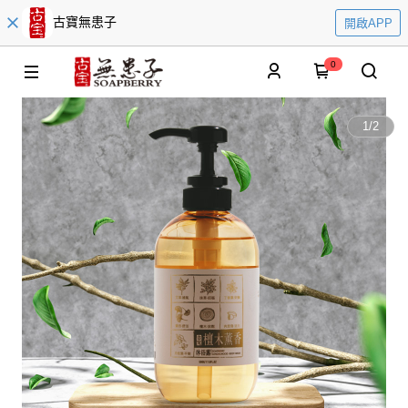
古寶無患子
開啟APP
0
1
/
2