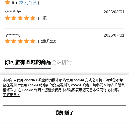
5
(
22
則評價
)
s********m
2026/08/01
|
1瓶
h********8
2026/07/31
|
2瓶均210
你可能有興趣的商品
全站排行
本網站中使用 cookie，欲查詢有關本網站使用 cookie 方式之詳情，及若您不希
熱門標籤
望在電腦上使用 cookie 時應如何變更電腦的 cookie 設定，請參閱本網站「
隱私
權條款
」之 Cookie 聲明。您繼續使用本網站即表示您同意本公司得按本網站使
用條款之 Cookie 聲明使用 cookie。
了解更多 >
我知道了