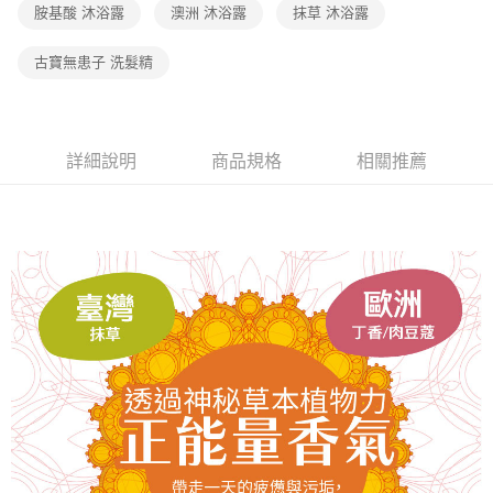
2.透過簡訊連結打開帳單後，可選擇「超商條碼／台灣大直營門市／銀行轉
胺基酸 沐浴露
澳洲 沐浴露
抹草 沐浴露
免運費
結帳頁面，進行簡訊認證並確認金額後，即可完成結帳。
帳／街口支付／iPASS MONEY」等通路繳費。
２．訂單成立數日內，您將收到繳費通知簡訊。
7-11取貨付款
３．收到繳費通知簡訊後14天內，點擊此簡訊中的連結，可透過四大超商／
古寶無患子 洗髮精
【注意事項】
ATM／網路銀行／等多元方式進行付款，方視為交易完成。
免運費
1.本服務係由「台灣大哥大股份有限公司」（以下簡稱本公司）所提供，讓
※ 請注意：結帳手續完成當下不需立刻繳費，但若您需要取消訂單，請聯絡
用戶於交易時，得透過本服務購買商品或服務，並由商店將買賣／分期付款
購買商品的店家。未經商家同意取消之訂單仍視為有效，需透過AFTEE先享
宅配（黑貓）信用卡／行動支付
買賣價金債權讓與本公司後，依約使用本公司帳單繳交帳款。
後付繳納相關費用。
2.基於同意付款使用「大哥付你分期」之契約關係目的，商店將以您的個人
免運費
※ 交易是否成功請以「AFTEE先享後付 」之結帳頁面顯示為準，若有關於
詳細說明
商品規格
相關推薦
資料（包含姓名、電話或地址）提供予台灣大哥大進項蒐集、處理及利用，
是否繳費成功／繳費後需取消欲退款等相關疑問，請聯繫「AFTEE先享後付
由本公司與您本人進行分期帳單所需資料之確認、核對及更正。
客戶支援中心」
https://netprotections.freshdesk.com/support/home
外島宅配 - 黑貓／大榮
3.完整用戶服務條款，請詳閱以下連結：
https://oppay.tw/userRule
免運費
【注意事項】
１．透過由恩沛科技股份有限公司提供之「AFTEE先享後付」服務完成之交
內湖體驗館 (先LINE小編再下單，限當日自取)
易，需依本服務之必要範圍內提供個人資料，並將交易相關給付款項請求債
權轉讓予恩沛科技股份有限公司。
免運費
２．關於個人資料處理事宜，請瀏覽以下網址：
https://aftee.tw/terms/#terms3
貨到付款
３．未成年的使用者請事先徵得法定代理人或監護人之同意方可使用
免運費
「AFTEE先享後付」，若未經同意申辦者引起之損失，本公司不負相關責
任。
４．使用「AFTEE先享後付」時，將依據個別帳號之用戶狀況，依本公司即
時審查核予不同之上限額度；若仍有額度不足之情形，本公司將視審查結果
請求用戶進行身份認證。
５．嚴禁一人註冊多個帳號或使用他人資訊註冊。若發現惡意使用之情形，