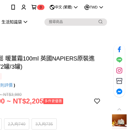
0
中文 (繁體)
TWD
生活知識袋
 暖薑霜100ml 英國NAPIERS原裝進
/2罐/3罐)
5
則評價
)
~ NT$3,980
0 ~ NT$2,205
多件更優惠
2入均740
3入均735