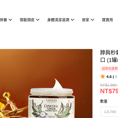
保養
頭髮頭皮
身體清潔滋潤
居家
寶寶用
脖肩秒鬆
口 (1罐
超取免運費
4.6 (
NT$1,980 
NT$79
數量
1入790