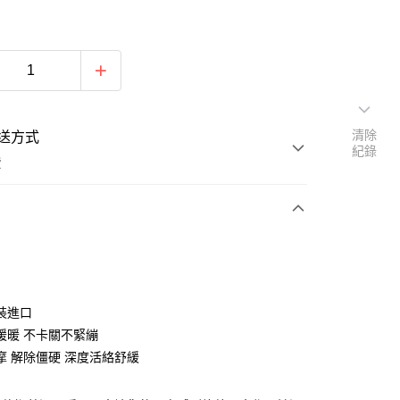
清除
送方式
紀錄
費
次付款
付款
裝進口
暖暖 不卡關不緊繃
摩 解除僵硬 深度活絡舒緩