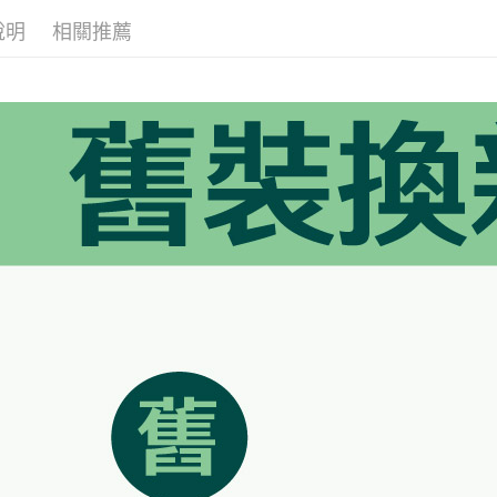
是否繳費成
免運費
用，由本
付客戶支
說明
相關推薦
3.完整用
外島宅配 
【注意事
免運費
１．透過由
交易，需
內湖體驗館
求債權轉
２．關於
免運費
https://aft
３．未成
貨到付款
「AFTE
免運費
任。
４．使用「
即時審查
結果請求
５．嚴禁
形，恩沛
動。