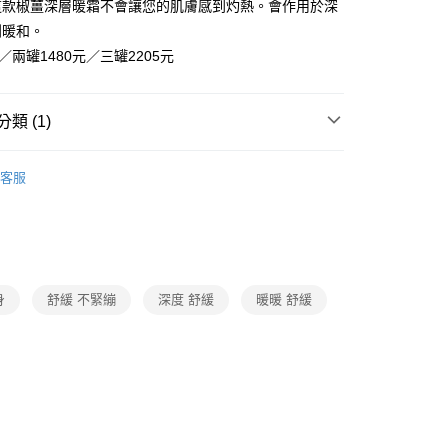
這款椒薑深層暖霜不會讓您的肌膚感到灼熱。會作用於深
y
到暖和。
分期
／兩罐1480元／三罐2205元
你分期使用說明】
享後付
由台灣大哥大提供，台灣大哥大用戶可立即使用無須另外申請。
類 (1)
式選擇「大哥付你分期」，訂單成立後會自動跳轉到大哥付的交易
證手機門號後，選擇欲分期的期數、繳款截止日，確認付款後即
FTEE先享後付」】
PIERS｜原裝進口系列
。
先享後付是「在收到商品之後才付款」的支付方式。 讓您購物簡單
客服
准額度、可分期數及費用金額請依後續交易確認頁面所載為準。
心！
立30分鐘內，如未前往確認交易或遇審核未通過，訂單將自動取
：不需註冊會員、不需綁卡、不需儲值。
「轉專審核」未通過狀況，表示未達大哥付你分期系統評分，恕
：只要手機號碼，簡訊認證，即可結帳。
評估內容。
：先確認商品／服務後，再付款。
式說明】
項不併入電信帳單，「大哥付你分期」於每月結算日後寄送繳費提
EE先享後付」結帳流程】
方式選擇「AFTEE先享後付」後，將跳轉至「AFTEE先享後
付款
身
舒緩 不緊繃
深度 舒緩
暖暖 舒緩
訊連結打開帳單後，可選擇「超商條碼／台灣大直營門市／銀行轉
頁面，進行簡訊認證並確認金額後，即可完成結帳。
付／iPASS MONEY」等通路繳費。
成立數日內，您將收到繳費通知簡訊。
費通知簡訊後14天內，點擊此簡訊中的連結，可透過四大超商
項】
網路銀行／等多元方式進行付款，方視為交易完成。
付款
係由「台灣大哥大股份有限公司」（以下簡稱本公司）所提供，讓
：結帳手續完成當下不需立刻繳費，但若您需要取消訂單，請聯
易時，得透過本服務購買商品或服務，並由商店將買賣／分期付
的店家。未經商家同意取消之訂單仍視為有效，需透過AFTEE
金債權讓與本公司後，依約使用本公司帳單繳交帳款。
繳納相關費用。
貓）信用卡／行動支付
意付款使用「大哥付你分期」之契約關係目的，商店將以您的個人
否成功請以「AFTEE先享後付 」之結帳頁面顯示為準，若有關於
含姓名、電話或地址）提供予台灣大哥大進項蒐集、處理及利