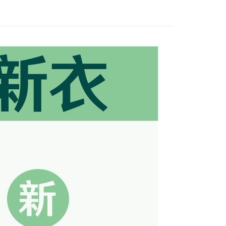
功／繳費後需取消欲退款等相關疑問，請聯繫「AFTEE先享後
公司與您本人進行分期帳單所需資料之確認、核對及更正。
援中心」
https://netprotections.freshdesk.com/support/home
戶服務條款，請詳閱以下連結：
https://oppay.tw/userRule
- 黑貓／大榮
項】
恩沛科技股份有限公司提供之「AFTEE先享後付」服務完成之
依本服務之必要範圍內提供個人資料，並將交易相關給付款項請
 (先LINE小編再下單，限當日自取)
讓予恩沛科技股份有限公司。
個人資料處理事宜，請瀏覽以下網址：
ee.tw/terms/#terms3
年的使用者請事先徵得法定代理人或監護人之同意方可使用
E先享後付」，若未經同意申辦者引起之損失，本公司不負相關責
AFTEE先享後付」時，將依據個別帳號之用戶狀況，依本公司
核予不同之上限額度；若仍有額度不足之情形，本公司將視審查
用戶進行身份認證。
一人註冊多個帳號或使用他人資訊註冊。若發現惡意使用之情
科技股份有限公司將有權停止該用戶之使用額度並採取法律行