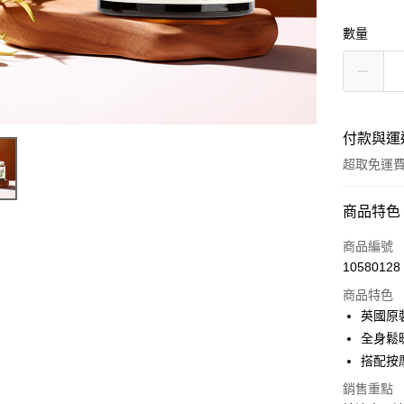
數量
付款與運
超取免運
付款方式
商品特色
信用卡一
商品編號
10580128
超商取貨
商品特色
LINE Pay
英國原
全身鬆
Apple Pay
搭配按
悠遊付
銷售重點