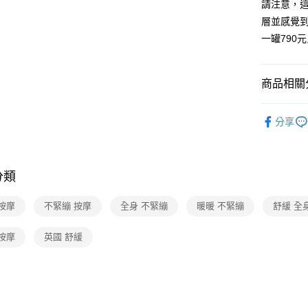
請注意，
Google Pa
層並感覺
大哥付你
一罐790元
相關說明
【大哥付
AFTEE先
1.本服務
商品相關分
2.付款方
相關說明
流程，驗
【關於「A
ATM付款
▸英國NA
完成交易
AFTEE
分享
3.實際核
便利好安
4.訂單成
貨到付款
１．簡單
消。如遇
２．便利
無法說明
３．安心
【繳款方
分類
運送方式
1.分期款
【「AFT
醒簡訊。
１．於結帳
全家取貨
按摩
不緊繃 按摩
全身 不緊繃
暖暖 不緊繃
舒緩 全
2.透過簡
付」結帳
帳／街口支
免運費
２．訂單
３．收到繳
按摩
英國 舒緩
【注意事
／ATM／
7-11取貨
1.本服務
※ 請注意
免運費
用戶於交
絡購買商品
款買賣價
先享後付
宅配（黑
2.基於同
※ 交易是
資料（包