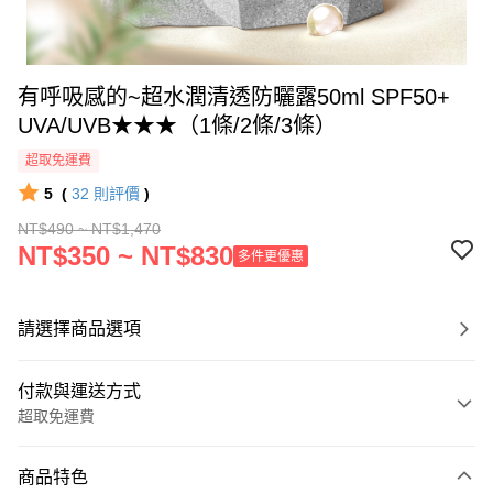
有呼吸感的~超水潤清透防曬露50ml SPF50+
UVA/UVB★★★（1條/2條/3條）
超取免運費
5
(
32
則評價
)
NT$490 ~ NT$1,470
NT$350 ~ NT$830
多件更優惠
請選擇商品選項
付款與運送方式
超取免運費
付款方式
商品特色
信用卡一次付款