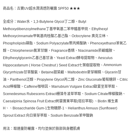
商品名：古寶UV超水潤清透防曬露 SPF50 ★★★
全成分：
Water水、1,3-Butylene Glycol丁二醇、Butyl
Methoxydibenzoylmethane丁基甲氧基二苯甲醯基甲烷、Ethylhexyl
Methoxycinnamate甲氧基肉桂酸乙基己酯、Octocrylene 奧克立林、
Phospholipids磷脂、Sodium Polyacrylate聚丙烯酸鈉、Phenoxyethanol苯氧乙
醇、Chlorphenesin氯苯甘醚、Fragrance香精、Niacinamide菸鹼醯胺、
Ethylhexylglycerin乙基己基甘油、Yeast Extract酵母提取物、Aesculus
Ammonium
Hippocastanum ( Horse Chestnut ) Seed Extract七葉樹提取物、
Glycyrrhizate甘草酸氨、Betaine甜菜鹼、Maltodextrin麥芽糊精、Glycerin甘
油、Panthenol泛醇、Propylene Glycol丙二醇、Zinc Gluconate葡萄糖鋅、Citric
Acid檸檬酸、Caffeine咖啡因、Marrubium Vulgare Extract歐夏至草萃取、
Scenedesmus Rubescens Extract栅藻冬凌草萃取、Sodium Citrate檸檬酸鈉、
Caesalpinia Spinosa Fruit Extract刺雲實果萃取(塔拉萃取) 、Biotin 維生素
H、、Biosaccharide Gum-1生物糖膠-1、Helianthus Annuus (Sunflower)
Sprout Extract 向日葵芽萃取、Sodium Benzoate苯甲酸鈉
用法：取適量防曬露，均勻塗抹於臉部與身體肌膚