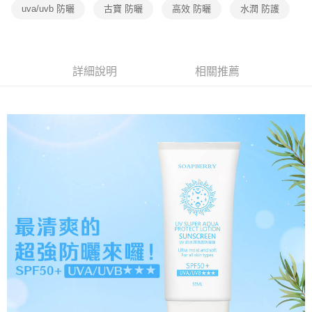
【「AFTEE先享後付」結帳流程】
uva/uvb 防曬
古寶 防曬
高效 防曬
水潤 防護
全家取貨付款
醒簡訊。
１．於結帳方式選擇「AFTEE先享後付」後，將跳轉至「AFTEE先享後付」
2.透過簡訊連結打開帳單後，可選擇「超商條碼／台灣大直營門市／銀行轉
免運費
結帳頁面，進行簡訊認證並確認金額後，即可完成結帳。
帳／街口支付／iPASS MONEY」等通路繳費。
２．訂單成立數日內，您將收到繳費通知簡訊。
7-11取貨付款
３．收到繳費通知簡訊後14天內，點擊此簡訊中的連結，可透過四大超商／
【注意事項】
ATM／網路銀行／等多元方式進行付款，方視為交易完成。
詳細說明
相關推薦
免運費
1.本服務係由「台灣大哥大股份有限公司」（以下簡稱本公司）所提供，讓
※ 請注意：結帳手續完成當下不需立刻繳費，但若您需要取消訂單，請聯絡
用戶於交易時，得透過本服務購買商品或服務，並由商店將買賣／分期付款
購買商品的店家。未經商家同意取消之訂單仍視為有效，需透過AFTEE先享
宅配（黑貓）信用卡／行動支付
買賣價金債權讓與本公司後，依約使用本公司帳單繳交帳款。
後付繳納相關費用。
2.基於同意付款使用「大哥付你分期」之契約關係目的，商店將以您的個人
免運費
※ 交易是否成功請以「AFTEE先享後付 」之結帳頁面顯示為準，若有關於
資料（包含姓名、電話或地址）提供予台灣大哥大進項蒐集、處理及利用，
是否繳費成功／繳費後需取消欲退款等相關疑問，請聯繫「AFTEE先享後付
由本公司與您本人進行分期帳單所需資料之確認、核對及更正。
客戶支援中心」
https://netprotections.freshdesk.com/support/home
外島宅配 - 黑貓／大榮
3.完整用戶服務條款，請詳閱以下連結：
https://oppay.tw/userRule
免運費
【注意事項】
１．透過由恩沛科技股份有限公司提供之「AFTEE先享後付」服務完成之交
內湖體驗館 (先LINE小編再下單，限當日自取)
易，需依本服務之必要範圍內提供個人資料，並將交易相關給付款項請求債
權轉讓予恩沛科技股份有限公司。
免運費
２．關於個人資料處理事宜，請瀏覽以下網址：
https://aftee.tw/terms/#terms3
貨到付款
３．未成年的使用者請事先徵得法定代理人或監護人之同意方可使用
免運費
「AFTEE先享後付」，若未經同意申辦者引起之損失，本公司不負相關責
任。
４．使用「AFTEE先享後付」時，將依據個別帳號之用戶狀況，依本公司即
時審查核予不同之上限額度；若仍有額度不足之情形，本公司將視審查結果
請求用戶進行身份認證。