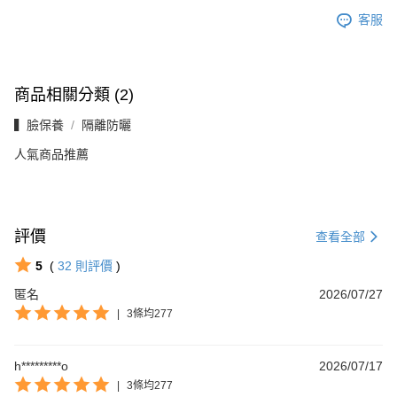
客服
商品相關分類 (2)
▍臉保養
隔離防曬
人氣商品推薦
評價
查看全部
5
(
32
則評價
)
匿名
2026/07/27
|
3條均277
h*********o
2026/07/17
|
3條均277