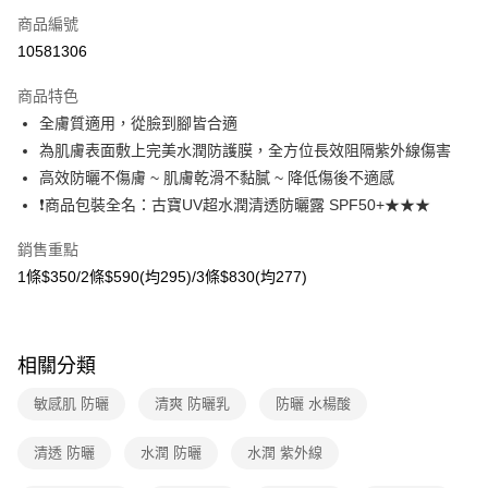
商品編號
超商取貨付款
10581306
LINE Pay
商品特色
Apple Pay
全膚質適用，從臉到腳皆合適
為肌膚表面敷上完美水潤防護膜，全方位長效阻隔紫外線傷害
悠遊付
高效防曬不傷膚 ~ 肌膚乾滑不黏膩 ~ 降低傷後不適感
Google Pay
❗商品包裝全名：古寶UV超水潤清透防曬露 SPF50+★★★
大哥付你分期
銷售重點
相關說明
1條$350/2條$590(均295)/3條$830(均277)
【大哥付你分期使用說明】
AFTEE先享後付
1.本服務由台灣大哥大提供，台灣大哥大用戶可立即使用無須另外申請。
2.付款方式選擇「大哥付你分期」，訂單成立後會自動跳轉到大哥付的交易
相關說明
流程，驗證手機門號後，選擇欲分期的期數、繳款截止日，確認付款後即完
【關於「AFTEE先享後付」】
相關分類
成交易。
ATM付款
AFTEE先享後付是「在收到商品之後才付款」的支付方式。 讓您購物簡單
3.實際核准額度、可分期數及費用金額請依後續交易確認頁面所載為準。
便利好安心！
敏感肌 防曬
清爽 防曬乳
防曬 水楊酸
4.訂單成立30分鐘內，如未前往確認交易或遇審核未通過，訂單將自動取
貨到付款
１．簡單：不需註冊會員、不需綁卡、不需儲值。
消。如遇「轉專審核」未通過狀況，表示未達大哥付你分期系統評分，恕無
２．便利：只要手機號碼，簡訊認證，即可結帳。
法說明評估內容。
清透 防曬
水潤 防曬
水潤 紫外線
３．安心：先確認商品／服務後，再付款。
【繳款方式說明】
運送方式
1.分期款項不併入電信帳單，「大哥付你分期」於每月結算日後寄送繳費提