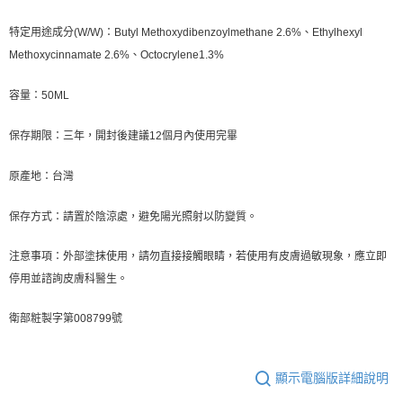
特定用途成分(W/W)：Butyl Methoxydibenzoylmethane 2.6%、Ethylhexyl
Methoxycinnamate 2.6%、Octocrylene1.3%
容量：50ML
保存期限：三年，開封後建議12個月內使用完畢
原產地：台灣
保存方式：請置於陰涼處，避免陽光照射以防變質。
注意事項：外部塗抹使用，請勿直接接觸眼睛，若使用有皮膚過敏現象，應立即
停用並諮詢皮膚科醫生。
衛部粧製字第008799號
顯示電腦版詳細說明