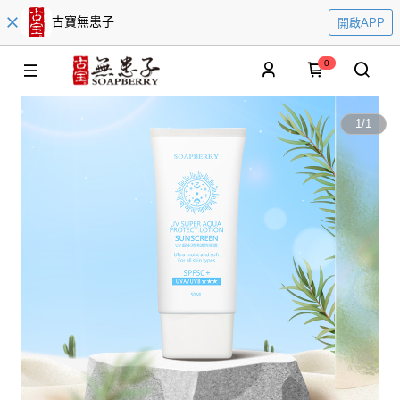
古寶無患子
開啟APP
0
1
/
1