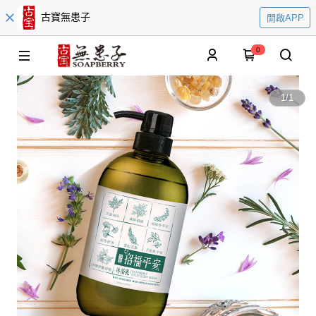
古寶無患子
開啟APP
0
1
/
1