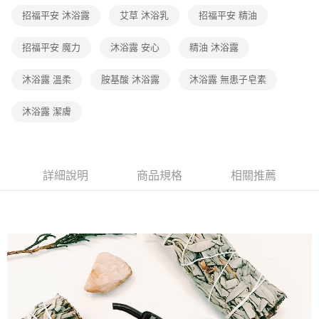
2.透過簡訊連結打開帳單後，可選擇「超商條碼／台灣大直營門市／銀行轉
免運費
結帳頁面，進行簡訊認證並確認金額後，即可完成結帳。
招福平安 沐浴露
艾草 沐浴乳
招福平安 精油
帳／街口支付／iPASS MONEY」等通路繳費。
２．訂單成立數日內，您將收到繳費通知簡訊。
7-11取貨付款
３．收到繳費通知簡訊後14天內，點擊此簡訊中的連結，可透過四大超商／
【注意事項】
招福平安 魔力
沐浴露 安心
精油 沐浴露
ATM／網路銀行／等多元方式進行付款，方視為交易完成。
免運費
1.本服務係由「台灣大哥大股份有限公司」（以下簡稱本公司）所提供，讓
※ 請注意：結帳手續完成當下不需立刻繳費，但若您需要取消訂單，請聯絡
用戶於交易時，得透過本服務購買商品或服務，並由商店將買賣／分期付款
購買商品的店家。未經商家同意取消之訂單仍視為有效，需透過AFTEE先享
沐浴露 溫柔
胺基酸 沐浴露
沐浴露 無患子皂素
宅配（黑貓）信用卡／行動支付
買賣價金債權讓與本公司後，依約使用本公司帳單繳交帳款。
後付繳納相關費用。
2.基於同意付款使用「大哥付你分期」之契約關係目的，商店將以您的個人
免運費
※ 交易是否成功請以「AFTEE先享後付 」之結帳頁面顯示為準，若有關於
資料（包含姓名、電話或地址）提供予台灣大哥大進項蒐集、處理及利用，
沐浴露 潔膚
是否繳費成功／繳費後需取消欲退款等相關疑問，請聯繫「AFTEE先享後付
由本公司與您本人進行分期帳單所需資料之確認、核對及更正。
客戶支援中心」
https://netprotections.freshdesk.com/support/home
外島宅配 - 黑貓／大榮
3.完整用戶服務條款，請詳閱以下連結：
https://oppay.tw/userRule
免運費
【注意事項】
１．透過由恩沛科技股份有限公司提供之「AFTEE先享後付」服務完成之交
內湖體驗館 (先LINE小編再下單，限當日自取)
詳細說明
商品規格
相關推薦
易，需依本服務之必要範圍內提供個人資料，並將交易相關給付款項請求債
權轉讓予恩沛科技股份有限公司。
免運費
２．關於個人資料處理事宜，請瀏覽以下網址：
https://aftee.tw/terms/#terms3
貨到付款
３．未成年的使用者請事先徵得法定代理人或監護人之同意方可使用
免運費
「AFTEE先享後付」，若未經同意申辦者引起之損失，本公司不負相關責
任。
４．使用「AFTEE先享後付」時，將依據個別帳號之用戶狀況，依本公司即
時審查核予不同之上限額度；若仍有額度不足之情形，本公司將視審查結果
請求用戶進行身份認證。
５．嚴禁一人註冊多個帳號或使用他人資訊註冊。若發現惡意使用之情形，