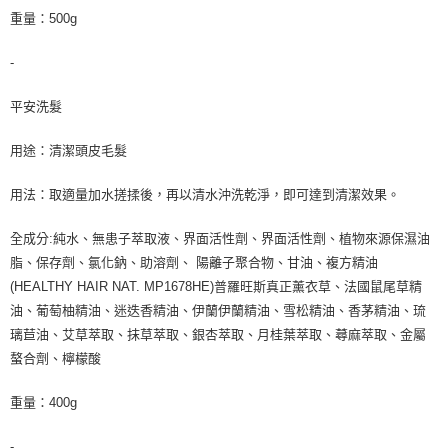
重量：500g
-
平安洗髮
用途：清潔頭皮毛髮
用法：取適量加水搓揉後，再以清水沖洗乾淨，即可達到清潔效果。
全成分:純水、無患子萃取液、界面活性劑、界面活性劑、植物來源保濕油
脂、保存劑、氯化鈉、助溶劑、 陽離子聚合物、甘油、複方精油
(HEALTHY HAIR NAT. MP1678HE)普羅旺斯真正薰衣草、法國鼠尾草精
油、葡萄柚精油、迷迭香精油、伊蘭伊蘭精油、雪松精油、香茅精油、琉
璃苣油、艾草萃取、抹草萃取、銀杏萃取、月桂葉萃取、蕁麻萃取、金屬
螯合劑、檸檬酸
重量：400g
-