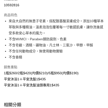
超商取貨付款
10592816
LINE Pay
商品特色
Apple Pay
來自大自然的無患子皂素，搭配胺基酸潔膚成分。添加10種草本
萃取與多種精油，溫柔泡泡包覆著每一寸敏感肌膚，讓你洗後感
悠遊付
受多款安心草本的魔力。
Google Pay
不含MI/MCI、Paraben類防腐劑、色素
不含皂鹼、酒精、礦物油、凡士林、三氯沙、甲醇、甲醛
大哥付你分期
不含任何動物成分，無使用動物實驗
相關說明
不含香精
【大哥付你分期使用說明】
AFTEE先享後付
1.本服務由台灣大哥大提供，台灣大哥大用戶可立即使用無須另外申請。
2.付款方式選擇「大哥付你分期」，訂單成立後會自動跳轉到大哥付的交易
銷售重點
相關說明
流程，驗證手機門號後，選擇欲分期的期數、繳款截止日，確認付款後即完
1瓶$260/2瓶$420(均價$210)/5瓶$950(均價$190)
【關於「AFTEE先享後付」】
成交易。
ATM付款
AFTEE先享後付是「在收到商品之後才付款」的支付方式。 讓您購物簡單
平安沐浴1＋平安洗髮1$435
3.實際核准額度、可分期數及費用金額請依後續交易確認頁面所載為準。
便利好安心！
4.訂單成立30分鐘內，如未前往確認交易或遇審核未通過，訂單將自動取
平安沐浴1＋平安洗髮油頭專用1$435
貨到付款
１．簡單：不需註冊會員、不需綁卡、不需儲值。
消。如遇「轉專審核」未通過狀況，表示未達大哥付你分期系統評分，恕無
２．便利：只要手機號碼，簡訊認證，即可結帳。
法說明評估內容。
３．安心：先確認商品／服務後，再付款。
【繳款方式說明】
運送方式
1.分期款項不併入電信帳單，「大哥付你分期」於每月結算日後寄送繳費提
【「AFTEE先享後付」結帳流程】
相關分類
全家取貨付款
醒簡訊。
１．於結帳方式選擇「AFTEE先享後付」後，將跳轉至「AFTEE先享後付」