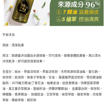
平安沐浴
用途：清潔肌膚
用法：取適量沐浴露加水搓揉後，均勻塗抹，按摩身體肌膚後，再以清水
沖洗乾淨，即可達到清潔效果。
全成分：純水、界面活性劑、界面活性劑、天然來源保濕油脂、氯化鈉、
保存劑、助溶劑、無患子萃取液、甘油、 胺基酸界面活性劑、雪松精油賦
脂劑、1678複方精油(丁香花油、柚果皮油、迷迭香精油、快樂鼠尾草精
油、真正薰衣草精油、蓖麻籽油、伊蘭伊蘭精油)、 金屬螯合劑、保存劑、
檸檬酸、香茅精油、 琉璃苣油、艾草萃取、抹草萃取、銀杏萃取、月桂葉
萃取、蕁麻萃取、賦形劑