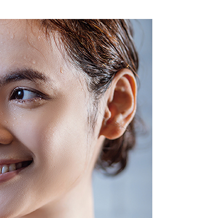
湾大哥大与本人进行分期账单所需资料之确认、核对及更正。
使用 AFTEE 時，將依認證結果及本公司審查結果，核予每個人不同
- 黑貓／大榮
用户服务条款，请详阅以下链接：
https://oppay.tw/userRule
度
額須大於NT$30
僅支援台灣會員
 (先LINE小編再下單，限當日自取)
條款
E先享後付」(下稱本服務)乃由恩沛科技股份有限公司(下稱 AFTEE
並由 AFTEE 向您收取款項。因使用本服務所須提供之個人資料
限於訂購人姓名、電話，收件人姓名、電話、收件地址)，將交付
EE 於本服務必要服務範圍內運用。關於 AFTEE 對於個人資料之蒐
利用，詳參 AFTEE 官網之『個人資料蒐集、處理及利用告知聲
s://aftee.tw/privacypolicy/
）。
繳費期限，將根據當次的金額加收年利率 16% 的逾期滯納金。
使用者，請事先徵得法定代理人或監護人之同意方可使用
個人資料之處理、利用有任何疑問，或欲行使相關法律權利，請
科技股份有限公司。若您不同意我們將上開所示之個人資料，連
買訂單資訊提供予 AFTEE ，或讓 AFTEE 蒐集處理利用您的個
請勿選用本服務。