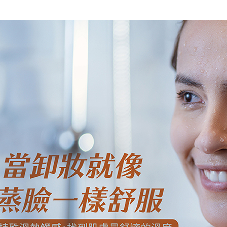
用，由台
1. 初次
外島宅配 
3. 完整
之上限額
免运费
2. 結帳金
3. 目前
內湖體驗館
三、聲明
免运费
「AFTE
)所提供，
貨到付款
(包含但不
免运费
予 AFT
集、處理、
明』（
http
若款項超過
未成年的
AFTEE。
若您對於
聯繫恩沛
同必要之購
人資料，