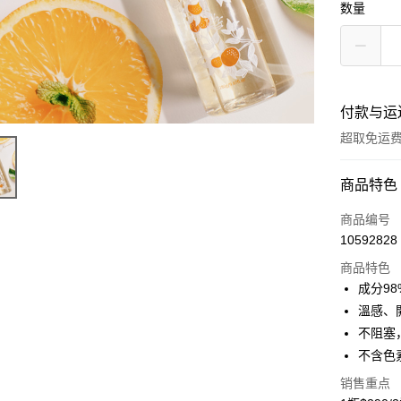
数量
付款与运
超取免运
付款方式
商品特色
信用卡一
商品编号
10592828
超商取货
商品特色
LINE Pay
成分9
溫感、
Apple Pay
不阻塞
悠遊付
不含色素
Google Pa
销售重点