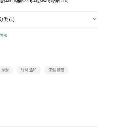
2瓶$460(均價$230)/4瓶$840(均價$210)
分期
你分期使用说明】
类 (1)
享后付
务由台湾大哥大提供，电信用户可立即使用无须另外申请。（限个
门号，不开放公司户及预付卡使用）
卸妆洗脸
方式选择 “大哥付你分期”，订单成立后会自动跳转到大哥付的交易
FTEE先享後付
客服
证手机门号后，选择欲分期的期数、缴款截止日，确认付款后即
款方式選擇AFTEE先享後付，將跳出AFTEE先享後付手機驗證視
。
核准额度、可分期数及费用金额请依后续交易确认页面所载为准。
簡訊驗證之後，即可完成結帳手續。
成立30分钟内，如未前往确认交易或遇审核未通过，订单将自动取
確認後不需事先繳費，商品會配送至您的指定地址。
“转专审核”未通过状况，表示未达系统评分，恕无法说明评估内
完成後，您的手機會收到一封繳費通知簡訊，APP會員則會收到
APP推播通知。
式说明】
商品當下無需繳費，確認無誤後，請再利用繳費通知簡訊或AFTEE
 絲滑
絲滑 溫和
保濕 觸感
款项不并入电信账单，“大哥付你分期”于每月结算日后寄送缴费提醒
大便利商店‧ATM/網銀等方式進行付款。
付款
短信链接打开账单后，可选择 “超商条码／台湾大直营门市／银行转
限為 14 天。唯有下載 AFTEE App 成為 AFTEE 會員者方能
／iPASS MONEY”等通路缴费。
45 天內付款之服務。
付款
项】
為商家向您請款的時間，再加上使用AFTEE可延長的天數所計
务系由 “台湾大哥大股份有限公司”所提供，让用户于交易时，得通
AFTEE下訂可以延長您收到商品前的繳費天數，但無法保證一
购买商品或服务，并由商店将买卖／分期付款买卖价金债权让与
限內收到商品(例如:預購商品或預計到貨時間較長者)。因此無論
貓）信用卡／行動支付
，依约使用本公司账单缴交账款。
否，仍需要請您在AFTEE規定的時間內完成繳費。
同意付款使用 “大哥付你分期”之契约关系目的，商店将以您的个人
含姓名、电话或地址）提供予台湾大哥大进项收集、处理及利
限制