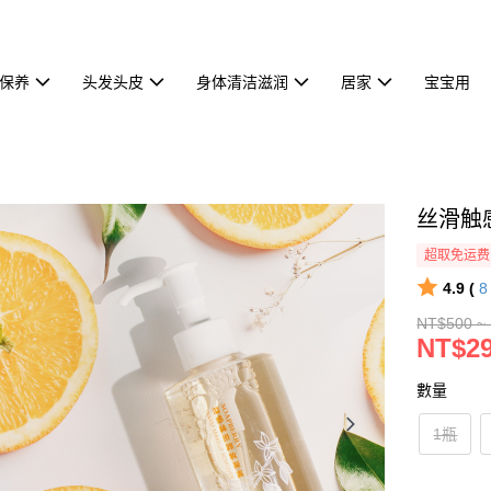
保养
头发头皮
身体清洁滋润
居家
宝宝用
丝滑触
超取免运费
4.9 (
NT$500 ~
NT$29
數量
1瓶