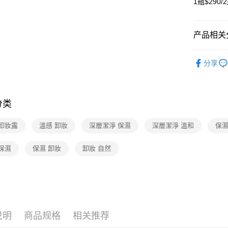
1瓶$290/
大哥付你
相关说明
【大哥付
产品相关分
AFTEE先
1. 本服
人月租型
相关说明
脸保养
2. 付款
一、關於 A
分享
ATM付款
流程，验
1. 於付
完成交易
窗。
3. 实际
货到付款
2. 進行
4. 订单
3. 訂單
分类
消。如遇 
4. 下訂
容。
AFTEE 
运送方式
【缴款方
5. 收到
 卸妝露
溫感 卸妝
深層潔淨 保濕
深層潔淨 溫和
保濕
1. 分期
APP於四
全家取貨
短信。
保濕
保濕 卸妝
卸妝 自然
2. 通过
免运费
請留意繳費期
账／街口支付
享有最長 
7-11取貨
【注意事
繳費期限，
免运费
1. 本服
算出。使用
过本服务
定能夠在期
宅配（黑
本公司后
收到商品與
2. 基于
说明
商品规格
相关推荐
免运费
资料（包
二、付款