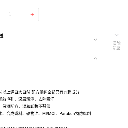
送
清除
费
纪录
次付款
付款
8%以上源自大自然 配方單純全部只有九種成分
開啟毛孔，深層潔淨，去除髒汙
，保濕配方，溫和卸妝不殘留
、合成香料、礦物油、MI/MCI、Paraben類防腐劑
y