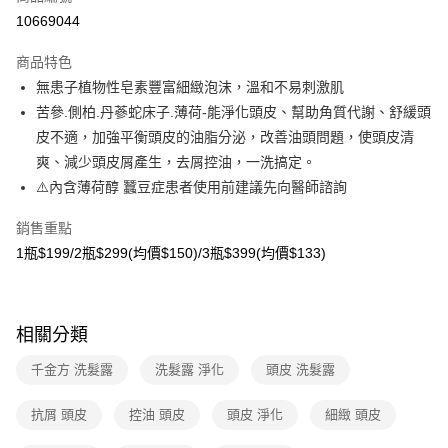
超商取貨付款
10669044
LINE Pay
商品特色
Apple Pay
無患子植物性皂素豐富細緻泡沫，溫和不易刺激肌
苦參.側柏.丹蔘蛇床子.薄荷-能淨化頭皮、幫助角質代謝、舒緩頭
悠遊付
皮不適，加強平衡頭皮的油脂分泌，改善油頭問題，使頭皮清
Google Pay
爽、減少頭皮屑產生，去屑控油，一洗搞定。
⚠️內含薄荷醇 蠶豆症患者使用前建議先向醫師諮詢
大哥付你分期
相關說明
銷售重點
【大哥付你分期使用說明】
1瓶$199/2瓶$299(均價$150)/3瓶$399(均價$133)
AFTEE先享後付
1.本服務由台灣大哥大提供，台灣大哥大用戶可立即使用無須另外申請。
2.付款方式選擇「大哥付你分期」，訂單成立後會自動跳轉到大哥付的交易
相關說明
流程，驗證手機門號後，選擇欲分期的期數、繳款截止日，確認付款後即完
【關於「AFTEE先享後付」】
成交易。
ATM付款
AFTEE先享後付是「在收到商品之後才付款」的支付方式。 讓您購物簡單
3.實際核准額度、可分期數及費用金額請依後續交易確認頁面所載為準。
相關分類
便利好安心！
4.訂單成立30分鐘內，如未前往確認交易或遇審核未通過，訂單將自動取
貨到付款
１．簡單：不需註冊會員、不需綁卡、不需儲值。
消。如遇「轉專審核」未通過狀況，表示未達大哥付你分期系統評分，恕無
千金方 洗髮露
洗髮露 淨化
頭皮 洗髮露
２．便利：只要手機號碼，簡訊認證，即可結帳。
法說明評估內容。
３．安心：先確認商品／服務後，再付款。
【繳款方式說明】
運送方式
抗屑 頭皮
控油 頭皮
頭皮 淨化
細緻 頭皮
1.分期款項不併入電信帳單，「大哥付你分期」於每月結算日後寄送繳費提
【「AFTEE先享後付」結帳流程】
全家取貨付款
醒簡訊。
１．於結帳方式選擇「AFTEE先享後付」後，將跳轉至「AFTEE先享後付」