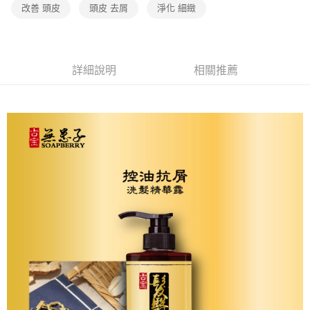
2.透過簡訊連結打開帳單後，可選擇「超商條碼／台灣大直營門市／銀行轉
改善 頭皮
頭皮 去屑
淨化 細緻
免運費
結帳頁面，進行簡訊認證並確認金額後，即可完成結帳。
帳／街口支付／iPASS MONEY」等通路繳費。
２．訂單成立數日內，您將收到繳費通知簡訊。
7-11取貨付款
３．收到繳費通知簡訊後14天內，點擊此簡訊中的連結，可透過四大超商／
【注意事項】
ATM／網路銀行／等多元方式進行付款，方視為交易完成。
免運費
1.本服務係由「台灣大哥大股份有限公司」（以下簡稱本公司）所提供，讓
※ 請注意：結帳手續完成當下不需立刻繳費，但若您需要取消訂單，請聯絡
用戶於交易時，得透過本服務購買商品或服務，並由商店將買賣／分期付款
詳細說明
相關推薦
購買商品的店家。未經商家同意取消之訂單仍視為有效，需透過AFTEE先享
宅配（黑貓）信用卡／行動支付
買賣價金債權讓與本公司後，依約使用本公司帳單繳交帳款。
後付繳納相關費用。
2.基於同意付款使用「大哥付你分期」之契約關係目的，商店將以您的個人
免運費
※ 交易是否成功請以「AFTEE先享後付 」之結帳頁面顯示為準，若有關於
資料（包含姓名、電話或地址）提供予台灣大哥大進項蒐集、處理及利用，
是否繳費成功／繳費後需取消欲退款等相關疑問，請聯繫「AFTEE先享後付
由本公司與您本人進行分期帳單所需資料之確認、核對及更正。
客戶支援中心」
https://netprotections.freshdesk.com/support/home
外島宅配 - 黑貓／大榮
3.完整用戶服務條款，請詳閱以下連結：
https://oppay.tw/userRule
免運費
【注意事項】
１．透過由恩沛科技股份有限公司提供之「AFTEE先享後付」服務完成之交
內湖體驗館 (先LINE小編再下單，限當日自取)
易，需依本服務之必要範圍內提供個人資料，並將交易相關給付款項請求債
權轉讓予恩沛科技股份有限公司。
免運費
２．關於個人資料處理事宜，請瀏覽以下網址：
https://aftee.tw/terms/#terms3
貨到付款
３．未成年的使用者請事先徵得法定代理人或監護人之同意方可使用
免運費
「AFTEE先享後付」，若未經同意申辦者引起之損失，本公司不負相關責
任。
４．使用「AFTEE先享後付」時，將依據個別帳號之用戶狀況，依本公司即
時審查核予不同之上限額度；若仍有額度不足之情形，本公司將視審查結果
請求用戶進行身份認證。
５．嚴禁一人註冊多個帳號或使用他人資訊註冊。若發現惡意使用之情形，