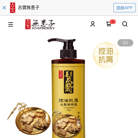
古寶無患子
開啟APP
0
1
/
1