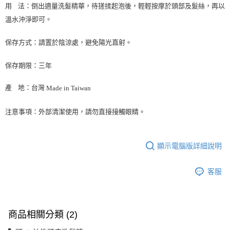
用
法：倒出適量洗髮精華，待搓揉起泡後，輕輕按摩於頭部及髮絲，再以
溫水沖淨即可。
保存方式：請置於陰涼處，避免陽光直射。
保存期限：三年
產
地：台灣
Made in Taiwan
注意事項：外部清潔使用，請勿直接接觸眼睛。
顯示電腦版詳細說明
客服
商品相關分類 (2)