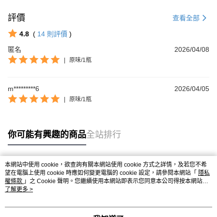
評價
查看全部
4.8
(
14
則評價
)
匿名
2026/04/08
|
原味/1瓶
m*********6
2026/04/05
|
原味/1瓶
你可能有興趣的商品
全站排行
本網站中使用 cookie，欲查詢有關本網站使用 cookie 方式之詳情，及若您不希
熱門標籤
望在電腦上使用 cookie 時應如何變更電腦的 cookie 設定，請參閱本網站「
隱私
權條款
」之 Cookie 聲明。您繼續使用本網站即表示您同意本公司得按本網站使
用條款之 Cookie 聲明使用 cookie。
了解更多 >