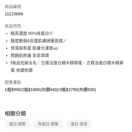
商品編號
超商取貨付款
11123689
LINE Pay
商品特色
Apple Pay
極高濃度 80%角蛋白💡
極度脆弱&反復肌膚困擾首選🪄
悠遊付
保濕超有感 肌膚光澤度up
Google Pay
問題肌修護 澎澎潤潤
❗商品包裝全名：古寶活蛋白積木精華蜜、古寶活蛋白積木精華
大哥付你分期
蜜-依蘭依蘭
相關說明
【大哥付你分期使用說明】
銷售重點
AFTEE先享後付
1.本服務由台灣大哥大提供，台灣大哥大用戶可立即使用無須另外申請。
2.付款方式選擇「大哥付你分期」，訂單成立後會自動跳轉到大哥付的交易
1瓶$990/2瓶$1880(均價940)/3瓶$2790(均價930)
相關說明
流程，驗證手機門號後，選擇欲分期的期數、繳款截止日，確認付款後即完
【關於「AFTEE先享後付」】
成交易。
ATM付款
AFTEE先享後付是「在收到商品之後才付款」的支付方式。 讓您購物簡單
3.實際核准額度、可分期數及費用金額請依後續交易確認頁面所載為準。
便利好安心！
4.訂單成立30分鐘內，如未前往確認交易或遇審核未通過，訂單將自動取
貨到付款
１．簡單：不需註冊會員、不需綁卡、不需儲值。
相關分類
消。如遇「轉專審核」未通過狀況，表示未達大哥付你分期系統評分，恕無
２．便利：只要手機號碼，簡訊認證，即可結帳。
法說明評估內容。
３．安心：先確認商品／服務後，再付款。
蛋白 精華
角蛋白 精華
蛋白 保濕
【繳款方式說明】
運送方式
1.分期款項不併入電信帳單，「大哥付你分期」於每月結算日後寄送繳費提