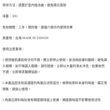
保存方法：請置於室內陰涼處，避免陽光直射
淨重：30G
有效期間：三年。開封後，建議六個月內使用完畢
原產地：台灣 MADE IN TAIWAN
使用注意事項：
1.使用後肌膚如有任何不適，應立即停止使用，並洽詢皮膚科醫師，避免誤
入眼睛，如不慎誤入眼睛，請勿搓揉，立即以大量的清水沖洗，如果依然
不適，立即尋求醫療協助。
2.本產品因含有高濃度的角蛋白活性成分，故帶有原料本身的味道，屬正常
現象，請安心使用。
3.角蛋白原料每批會有稠度跟味道上差異，稠度跟味道不影響使用活性