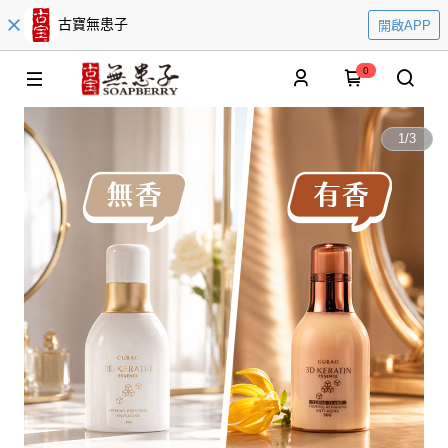
古寶無患子
開啟APP
0
1
/
3