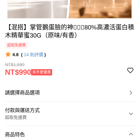
【混搭】掌管鵝蛋臉的神🧝🏻‍♀️80%高濃活蛋白積
木精華蜜30G（原味/有香）
超取免運費
4.8
(
14
則評價
)
NT$1,590
NT$990
多件更優惠
請選擇商品選項
付款與運送方式
超取免運費
付款方式
商品特色
信用卡一次付款