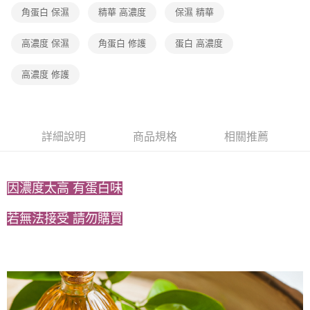
【「AFTEE先享後付」結帳流程】
全家取貨付款
醒簡訊。
角蛋白 保濕
精華 高濃度
保濕 精華
１．於結帳方式選擇「AFTEE先享後付」後，將跳轉至「AFTEE先享後付」
2.透過簡訊連結打開帳單後，可選擇「超商條碼／台灣大直營門市／銀行轉
免運費
結帳頁面，進行簡訊認證並確認金額後，即可完成結帳。
帳／街口支付／iPASS MONEY」等通路繳費。
２．訂單成立數日內，您將收到繳費通知簡訊。
高濃度 保濕
角蛋白 修護
蛋白 高濃度
7-11取貨付款
３．收到繳費通知簡訊後14天內，點擊此簡訊中的連結，可透過四大超商／
【注意事項】
ATM／網路銀行／等多元方式進行付款，方視為交易完成。
免運費
1.本服務係由「台灣大哥大股份有限公司」（以下簡稱本公司）所提供，讓
高濃度 修護
※ 請注意：結帳手續完成當下不需立刻繳費，但若您需要取消訂單，請聯絡
用戶於交易時，得透過本服務購買商品或服務，並由商店將買賣／分期付款
購買商品的店家。未經商家同意取消之訂單仍視為有效，需透過AFTEE先享
宅配（黑貓）信用卡／行動支付
買賣價金債權讓與本公司後，依約使用本公司帳單繳交帳款。
後付繳納相關費用。
2.基於同意付款使用「大哥付你分期」之契約關係目的，商店將以您的個人
免運費
※ 交易是否成功請以「AFTEE先享後付 」之結帳頁面顯示為準，若有關於
資料（包含姓名、電話或地址）提供予台灣大哥大進項蒐集、處理及利用，
是否繳費成功／繳費後需取消欲退款等相關疑問，請聯繫「AFTEE先享後付
由本公司與您本人進行分期帳單所需資料之確認、核對及更正。
詳細說明
商品規格
相關推薦
客戶支援中心」
https://netprotections.freshdesk.com/support/home
外島宅配 - 黑貓／大榮
3.完整用戶服務條款，請詳閱以下連結：
https://oppay.tw/userRule
免運費
【注意事項】
１．透過由恩沛科技股份有限公司提供之「AFTEE先享後付」服務完成之交
因濃度太高 有蛋白味
內湖體驗館 (先LINE小編再下單，限當日自取)
易，需依本服務之必要範圍內提供個人資料，並將交易相關給付款項請求債
權轉讓予恩沛科技股份有限公司。
免運費
２．關於個人資料處理事宜，請瀏覽以下網址：
若無法接受 請勿購買
https://aftee.tw/terms/#terms3
貨到付款
３．未成年的使用者請事先徵得法定代理人或監護人之同意方可使用
免運費
「AFTEE先享後付」，若未經同意申辦者引起之損失，本公司不負相關責
任。
４．使用「AFTEE先享後付」時，將依據個別帳號之用戶狀況，依本公司即
時審查核予不同之上限額度；若仍有額度不足之情形，本公司將視審查結果
請求用戶進行身份認證。