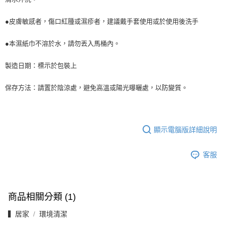
●皮膚敏感者，傷口紅腫或濕疹者，建議戴手套使用或於使用後洗手
●本濕紙巾不溶於水，請勿丟入馬桶內。
製造日期：標示於包裝上
保存方法：請置於陰涼處，避免高溫或陽光曝曬處，以防變質。
顯示電腦版詳細說明
客服
商品相關分類 (1)
▍居家
環境清潔