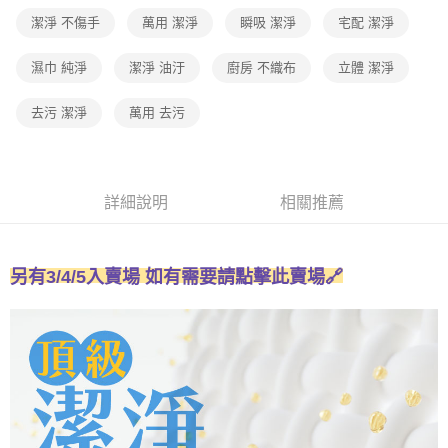
免運費
結帳頁面，進行簡訊認證並確認金額後，即可完成結帳。
帳／街口支付／iPASS MONEY」等通路繳費。
潔淨 不傷手
萬用 潔淨
瞬吸 潔淨
宅配 潔淨
２．訂單成立數日內，您將收到繳費通知簡訊。
外島宅配 - 黑貓／大榮
３．收到繳費通知簡訊後14天內，點擊此簡訊中的連結，可透過四大超商／
【注意事項】
ATM／網路銀行／等多元方式進行付款，方視為交易完成。
免運費
濕巾 純淨
潔淨 油汙
廚房 不織布
立體 潔淨
1.本服務係由「台灣大哥大股份有限公司」（以下簡稱本公司）所提供，讓
※ 請注意：結帳手續完成當下不需立刻繳費，但若您需要取消訂單，請聯絡
用戶於交易時，得透過本服務購買商品或服務，並由商店將買賣／分期付款
購買商品的店家。未經商家同意取消之訂單仍視為有效，需透過AFTEE先享
內湖體驗館 (先LINE小編再下單，限當日自取)
買賣價金債權讓與本公司後，依約使用本公司帳單繳交帳款。
去污 潔淨
萬用 去污
後付繳納相關費用。
2.基於同意付款使用「大哥付你分期」之契約關係目的，商店將以您的個人
免運費
※ 交易是否成功請以「AFTEE先享後付 」之結帳頁面顯示為準，若有關於
資料（包含姓名、電話或地址）提供予台灣大哥大進項蒐集、處理及利用，
是否繳費成功／繳費後需取消欲退款等相關疑問，請聯繫「AFTEE先享後付
由本公司與您本人進行分期帳單所需資料之確認、核對及更正。
客戶支援中心」
https://netprotections.freshdesk.com/support/home
貨到付款
3.完整用戶服務條款，請詳閱以下連結：
https://oppay.tw/userRule
免運費
詳細說明
相關推薦
【注意事項】
１．透過由恩沛科技股份有限公司提供之「AFTEE先享後付」服務完成之交
易，需依本服務之必要範圍內提供個人資料，並將交易相關給付款項請求債
權轉讓予恩沛科技股份有限公司。
另有3/4/5
入
賣場 如有需要請點擊此賣場🔗
２．關於個人資料處理事宜，請瀏覽以下網址：
https://aftee.tw/terms/#terms3
３．未成年的使用者請事先徵得法定代理人或監護人之同意方可使用
「AFTEE先享後付」，若未經同意申辦者引起之損失，本公司不負相關責
任。
４．使用「AFTEE先享後付」時，將依據個別帳號之用戶狀況，依本公司即
時審查核予不同之上限額度；若仍有額度不足之情形，本公司將視審查結果
請求用戶進行身份認證。
５．嚴禁一人註冊多個帳號或使用他人資訊註冊。若發現惡意使用之情形，
恩沛科技股份有限公司將有權停止該用戶之使用額度並採取法律行動。