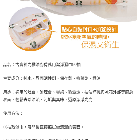
品名：古寶神力橘油廚房萬用潔淨濕巾80抽
主要成分：純水、界面活性劑、保存劑、抗菌劑、橘油
用途：適用於灶台、流理台、餐桌、微波爐、抽油煙機與冰箱外部等廚房
表面，輕鬆去除油漬、污垢與異味，還原潔淨光亮。
使用方法：
①抽取濕巾，展開後直接擦拭需清潔的表面。