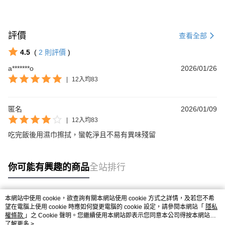
評價
查看全部
4.5
(
2
則評價
)
a*******o
2026/01/26
|
12入均83
匿名
2026/01/09
|
12入均83
吃完飯後用濕巾擦拭，蠻乾淨且不易有異味殘留
你可能有興趣的商品
全站排行
本網站中使用 cookie，欲查詢有關本網站使用 cookie 方式之詳情，及若您不希
熱門標籤
望在電腦上使用 cookie 時應如何變更電腦的 cookie 設定，請參閱本網站「
隱私
權條款
」之 Cookie 聲明。您繼續使用本網站即表示您同意本公司得按本網站使
用條款之 Cookie 聲明使用 cookie。
了解更多 >