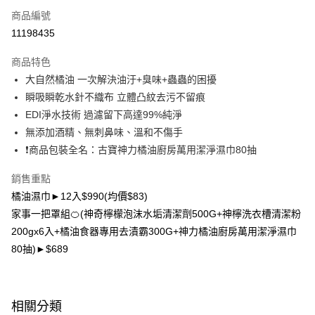
商品編號
LINE Pay
11198435
Apple Pay
商品特色
悠遊付
大自然橘油 一次解決油汙+臭味+蟲蟲的困擾
瞬吸瞬乾水針不織布 立體凸紋去污不留痕
Google Pay
EDI淨水技術 過濾留下高達99%純淨
大哥付你分期
無添加酒精、無刺鼻味、溫和不傷手
相關說明
❗商品包裝全名：古寶神力橘油廚房萬用潔淨濕巾80抽
【大哥付你分期使用說明】
AFTEE先享後付
1.本服務由台灣大哥大提供，台灣大哥大用戶可立即使用無須另外申請。
銷售重點
2.付款方式選擇「大哥付你分期」，訂單成立後會自動跳轉到大哥付的交易
相關說明
橘油濕巾►12入$990(均價$83)
流程，驗證手機門號後，選擇欲分期的期數、繳款截止日，確認付款後即完
【關於「AFTEE先享後付」】
成交易。
家事一把罩組🍊(神奇檸檬泡沫水垢清潔劑500G+神檸洗衣槽清潔粉
ATM付款
AFTEE先享後付是「在收到商品之後才付款」的支付方式。 讓您購物簡單
3.實際核准額度、可分期數及費用金額請依後續交易確認頁面所載為準。
便利好安心！
200gx6入+橘油食器專用去漬霸300G+神力橘油廚房萬用潔淨濕巾
4.訂單成立30分鐘內，如未前往確認交易或遇審核未通過，訂單將自動取
貨到付款
１．簡單：不需註冊會員、不需綁卡、不需儲值。
80抽)►$689
消。如遇「轉專審核」未通過狀況，表示未達大哥付你分期系統評分，恕無
２．便利：只要手機號碼，簡訊認證，即可結帳。
法說明評估內容。
３．安心：先確認商品／服務後，再付款。
【繳款方式說明】
運送方式
1.分期款項不併入電信帳單，「大哥付你分期」於每月結算日後寄送繳費提
【「AFTEE先享後付」結帳流程】
宅配（黑貓）信用卡／行動支付
醒簡訊。
相關分類
１．於結帳方式選擇「AFTEE先享後付」後，將跳轉至「AFTEE先享後付」
2.透過簡訊連結打開帳單後，可選擇「超商條碼／台灣大直營門市／銀行轉