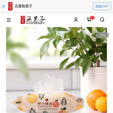
古寶無患子
開啟APP
0
1
/
1