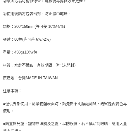
②頑固污垢可稍作停留，濕敷後再擦拭效果更佳。
③使用後請將包裝密封，防止濕巾乾燥。
規格：200*150mm(許可差 10%/-5%)
張數：80抽(許可差 6%/-2%)
重量：450g±10%/包
材質：水針不織布 有效期間：3年(未開封)
原產地：台灣MADE IN TAIWAN
注意事項：
●僅供外部使用，清潔物體表面時，請先於不明顯處測試，觀察是否變色再
使用。
●請置於兒童、寵物無法觸及之處，以防誤食，若不慎沾到眼睛，請用大量
清水沖洗。