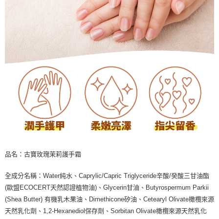
品名：古寶玫瑰茉莉護手霜
全成分名稱：Water純水、Caprylic/Capric Triglyceride辛酸/癸酸三甘油酯
(歐盟ECOCERT天然認證植物油)、Glycerin甘油、Butyrospermum Parkii
(Shea Butter) 有機乳木果油、Dimethicone矽油、Cetearyl Olivate橄欖來源
天然乳化劑、1,2-Hexanediol保存劑、Sorbitan Olivate橄欖來源天然乳化