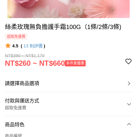
絲柔玫瑰無負擔護手霜100G（1條/2條/3條)
超取免運費
4.5
(
13
則評價
)
NT$390 ~ NT$1,170
NT$260 ~ NT$660
多件更優惠
請選擇商品選項
付款與運送方式
超取免運費
付款方式
商品特色
信用卡一次付款
商品編號