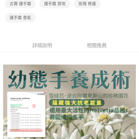
2.透過簡訊連結打開帳單後，可選擇「超商條碼／台灣大直營門市／銀行轉
古寶 護手霜
護手霜 質地
玫瑰 修護
免運費
結帳頁面，進行簡訊認證並確認金額後，即可完成結帳。
帳／街口支付／iPASS MONEY」等通路繳費。
２．訂單成立數日內，您將收到繳費通知簡訊。
7-11取貨付款
３．收到繳費通知簡訊後14天內，點擊此簡訊中的連結，可透過四大超商／
護手霜 香氣
【注意事項】
ATM／網路銀行／等多元方式進行付款，方視為交易完成。
免運費
1.本服務係由「台灣大哥大股份有限公司」（以下簡稱本公司）所提供，讓
※ 請注意：結帳手續完成當下不需立刻繳費，但若您需要取消訂單，請聯絡
用戶於交易時，得透過本服務購買商品或服務，並由商店將買賣／分期付款
購買商品的店家。未經商家同意取消之訂單仍視為有效，需透過AFTEE先享
宅配（黑貓）信用卡／行動支付
買賣價金債權讓與本公司後，依約使用本公司帳單繳交帳款。
後付繳納相關費用。
2.基於同意付款使用「大哥付你分期」之契約關係目的，商店將以您的個人
免運費
※ 交易是否成功請以「AFTEE先享後付 」之結帳頁面顯示為準，若有關於
詳細說明
相關推薦
資料（包含姓名、電話或地址）提供予台灣大哥大進項蒐集、處理及利用，
是否繳費成功／繳費後需取消欲退款等相關疑問，請聯繫「AFTEE先享後付
由本公司與您本人進行分期帳單所需資料之確認、核對及更正。
客戶支援中心」
https://netprotections.freshdesk.com/support/home
外島宅配 - 黑貓／大榮
3.完整用戶服務條款，請詳閱以下連結：
https://oppay.tw/userRule
免運費
【注意事項】
１．透過由恩沛科技股份有限公司提供之「AFTEE先享後付」服務完成之交
內湖體驗館 (先LINE小編再下單，限當日自取)
易，需依本服務之必要範圍內提供個人資料，並將交易相關給付款項請求債
權轉讓予恩沛科技股份有限公司。
免運費
２．關於個人資料處理事宜，請瀏覽以下網址：
https://aftee.tw/terms/#terms3
貨到付款
３．未成年的使用者請事先徵得法定代理人或監護人之同意方可使用
免運費
「AFTEE先享後付」，若未經同意申辦者引起之損失，本公司不負相關責
任。
４．使用「AFTEE先享後付」時，將依據個別帳號之用戶狀況，依本公司即
時審查核予不同之上限額度；若仍有額度不足之情形，本公司將視審查結果
請求用戶進行身份認證。
５．嚴禁一人註冊多個帳號或使用他人資訊註冊。若發現惡意使用之情形，