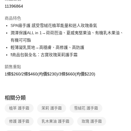
超商取貨付款
11396864
LINE Pay
商品特色
Apple Pay
SPA級手護 感受雪絨花植萃能量和迷人玫瑰香氣
潤澤保護ALL in 1→荷荷芭油、夏威夷堅果油、有機乳木果油、
悠遊付
有機可可酯
Google Pay
輕薄凝乳質地→高穩膚、高修護、高防護
❗商品包裝全名：古寶玫瑰茉莉護手霜
大哥付你分期
相關說明
銷售重點
【大哥付你分期使用說明】
1條$260/2條$460(均價$230)/3條$660(均價$220)
AFTEE先享後付
1.本服務由台灣大哥大提供，台灣大哥大用戶可立即使用無須另外申請。
2.付款方式選擇「大哥付你分期」，訂單成立後會自動跳轉到大哥付的交易
相關說明
流程，驗證手機門號後，選擇欲分期的期數、繳款截止日，確認付款後即完
【關於「AFTEE先享後付」】
成交易。
ATM付款
AFTEE先享後付是「在收到商品之後才付款」的支付方式。 讓您購物簡單
3.實際核准額度、可分期數及費用金額請依後續交易確認頁面所載為準。
相關分類
便利好安心！
4.訂單成立30分鐘內，如未前往確認交易或遇審核未通過，訂單將自動取
貨到付款
１．簡單：不需註冊會員、不需綁卡、不需儲值。
消。如遇「轉專審核」未通過狀況，表示未達大哥付你分期系統評分，恕無
植萃 護手霜
茉莉 護手霜
雪絨花 護手霜
２．便利：只要手機號碼，簡訊認證，即可結帳。
法說明評估內容。
３．安心：先確認商品／服務後，再付款。
【繳款方式說明】
運送方式
修護 護手霜
乳木果油 護手霜
玫瑰 護手霜
1.分期款項不併入電信帳單，「大哥付你分期」於每月結算日後寄送繳費提
【「AFTEE先享後付」結帳流程】
全家取貨付款
醒簡訊。
１．於結帳方式選擇「AFTEE先享後付」後，將跳轉至「AFTEE先享後付」