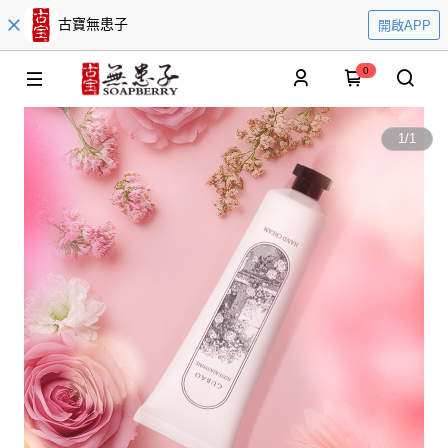
古寶無患子
開啟APP
0
1
/
1