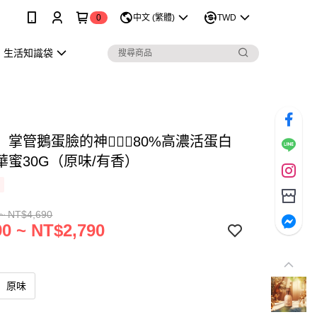
0
中文 (繁體)
TWD
生活知識袋
掌管鵝蛋臉的神🧝🏻‍♀️80%高濃活蛋白
華蜜30G（原味/有香）
~ NT$4,690
0 ~ NT$2,790
原味