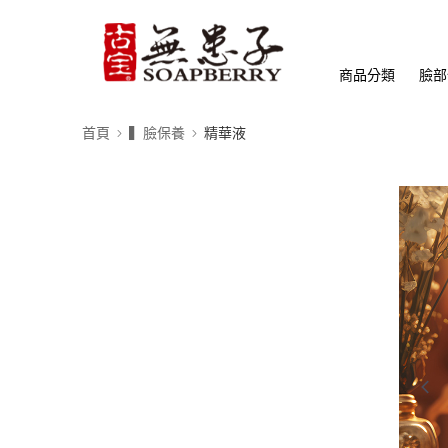
商品分類
臉部
首頁
▍臉保養
精華液