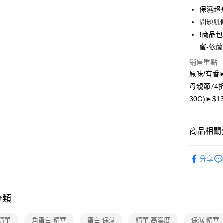
Apple Pay
保濕超
悠遊付
問題肌
❗商品
Google Pa
蜜-依
大哥付你
銷售重點
相關說明
原味/有香►1
【大哥付
AFTEE先
母親節74
1.本服務
2.付款方
相關說明
30G)►$1
流程，驗
【關於「A
ATM付款
完成交易
AFTEE
3.實際核
便利好安
商品相關分
4.訂單成
貨到付款
１．簡單
消。如遇
２．便利
無法說明
▍臉保養
３．安心
【繳款方
分享
運送方式
▍臉保養
1.分期款
【「AFT
醒簡訊。
１．於結帳
全家取貨
▍臉保養
2.透過簡
付」結帳
帳／街口支
免運費
２．訂單
分類
無齡感肌
３．收到繳
【注意事
／ATM／
7-11取貨
精華
角蛋白 精華
蛋白 保濕
精華 高濃度
保濕 精華
1.本服務
※ 請注意