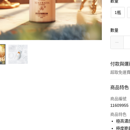
數量
1瓶
數量
付款與運
超取免運
付款方式
商品特色
信用卡一
商品編號
11609955
超商取貨
商品特色
LINE Pay
極高濃度
極度脆