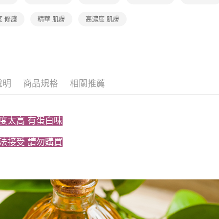
免運費
用戶於交
絡購買商品
款買賣價
先享後付
度 修護
精華 肌膚
高濃度 肌膚
宅配（黑
2.基於同
※ 交易是
資料（包
是否繳費成
免運費
用，由本
付客戶支
3.完整用
外島宅配 
【注意事
免運費
１．透過由
交易，需
說明
商品規格
相關推薦
內湖體驗館
求債權轉
２．關於
免運費
https://aft
３．未成
貨到付款
度太高 有蛋白味
「AFTE
免運費
任。
４．使用「
法接受 請勿購買
即時審查
結果請求
５．嚴禁
形，恩沛
動。