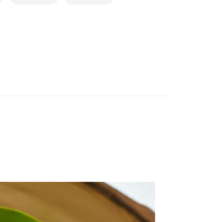
易時，得透過本服務購買商品或服務，並由商店將買賣／分期付
的店家。未經商家同意取消之訂單仍視為有效，需透過AFTEE
金債權讓與本公司後，依約使用本公司帳單繳交帳款。
繳納相關費用。
貓）信用卡／行動支付
意付款使用「大哥付你分期」之契約關係目的，商店將以您的個人
否成功請以「AFTEE先享後付 」之結帳頁面顯示為準，若有關於
含姓名、電話或地址）提供予台灣大哥大進項蒐集、處理及利
功／繳費後需取消欲退款等相關疑問，請聯繫「AFTEE先享後
公司與您本人進行分期帳單所需資料之確認、核對及更正。
援中心」
https://netprotections.freshdesk.com/support/home
戶服務條款，請詳閱以下連結：
https://oppay.tw/userRule
- 黑貓／大榮
項】
恩沛科技股份有限公司提供之「AFTEE先享後付」服務完成之
依本服務之必要範圍內提供個人資料，並將交易相關給付款項請
 (先LINE小編再下單，限當日自取)
讓予恩沛科技股份有限公司。
個人資料處理事宜，請瀏覽以下網址：
ee.tw/terms/#terms3
年的使用者請事先徵得法定代理人或監護人之同意方可使用
E先享後付」，若未經同意申辦者引起之損失，本公司不負相關責
AFTEE先享後付」時，將依據個別帳號之用戶狀況，依本公司
核予不同之上限額度；若仍有額度不足之情形，本公司將視審查
用戶進行身份認證。
一人註冊多個帳號或使用他人資訊註冊。若發現惡意使用之情
科技股份有限公司將有權停止該用戶之使用額度並採取法律行