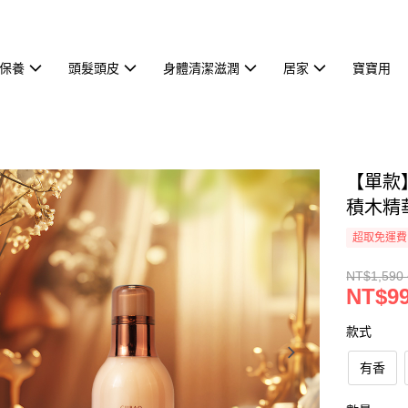
保養
頭髮頭皮
身體清潔滋潤
居家
寶寶用
【單款】
積木精
超取免運費
NT$1,590 
NT$99
款式
有香