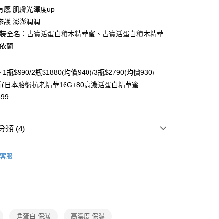
有感 肌膚光澤度up
修護 澎澎潤潤
包裝全名：古寶活蛋白積木精華蜜、古寶活蛋白積木精華
y
蘭依蘭
分期
瓶$990/2瓶$1880(均價940)/3瓶$2790(均價930)
你分期使用說明】
享後付
折(日本胎盤抗老精華16G+80高濃活蛋白精華蜜
由台灣大哥大提供，台灣大哥大用戶可立即使用無須另外申請。
式選擇「大哥付你分期」，訂單成立後會自動跳轉到大哥付的交易
399
證手機門號後，選擇欲分期的期數、繳款截止日，確認付款後即
FTEE先享後付」】
。
先享後付是「在收到商品之後才付款」的支付方式。 讓您購物簡單
准額度、可分期數及費用金額請依後續交易確認頁面所載為準。
心！
類 (4)
立30分鐘內，如未前往確認交易或遇審核未通過，訂單將自動取
：不需註冊會員、不需綁卡、不需儲值。
「轉專審核」未通過狀況，表示未達大哥付你分期系統評分，恕
：只要手機號碼，簡訊認證，即可結帳。
評估內容。
精華液
：先確認商品／服務後，再付款。
式說明】
客服
項不併入電信帳單，「大哥付你分期」於每月結算日後寄送繳費提
★抗痘護理
EE先享後付」結帳流程】
方式選擇「AFTEE先享後付」後，將跳轉至「AFTEE先享後
付款
★緊緻抗老
訊連結打開帳單後，可選擇「超商條碼／台灣大直營門市／銀行轉
頁面，進行簡訊認證並確認金額後，即可完成結帳。
付／iPASS MONEY」等通路繳費。
成立數日內，您將收到繳費通知簡訊。
費通知簡訊後14天內，點擊此簡訊中的連結，可透過四大超商
項】
網路銀行／等多元方式進行付款，方視為交易完成。
付款
角蛋白 保濕
高濃度 保濕
係由「台灣大哥大股份有限公司」（以下簡稱本公司）所提供，讓
：結帳手續完成當下不需立刻繳費，但若您需要取消訂單，請聯