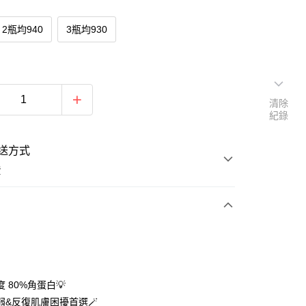
2瓶均940
3瓶均930
清除
紀錄
送方式
費
次付款
付款
 80%角蛋白💡
弱&反復肌膚困擾首選🪄