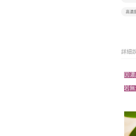
高濃
詳細
因濃
若無