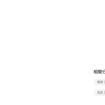
相關
強效
洗衣 