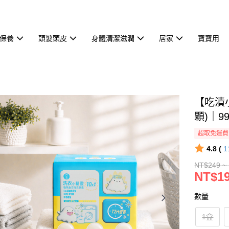
保養
頭髮頭皮
身體清潔滋潤
居家
寶寶用
【吃漬小
顆)｜9
超取免運費
4.8 (
1
NT$249 ~
NT$19
數量
1盒