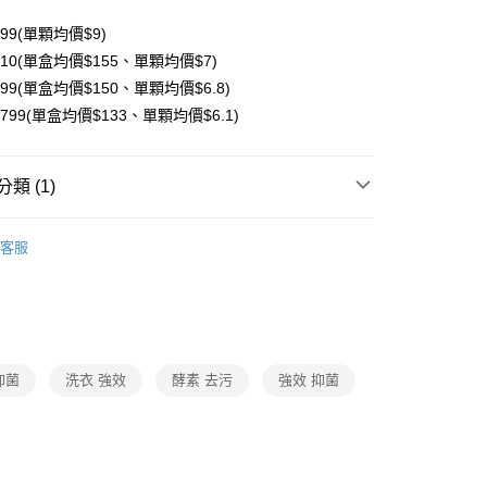
y
199(單顆均價$9)
分期
310(單盒均價$155、單顆均價$7)
599(單盒均價$150、單顆均價$6.8)
你分期使用說明】
享後付
$799(單盒均價$133、單顆均價$6.1)
由台灣大哥大提供，台灣大哥大用戶可立即使用無須另外申請。
式選擇「大哥付你分期」，訂單成立後會自動跳轉到大哥付的交易
證手機門號後，選擇欲分期的期數、繳款截止日，確認付款後即
FTEE先享後付」】
。
先享後付是「在收到商品之後才付款」的支付方式。 讓您購物簡單
類 (1)
准額度、可分期數及費用金額請依後續交易確認頁面所載為準。
心！
立30分鐘內，如未前往確認交易或遇審核未通過，訂單將自動取
：不需註冊會員、不需綁卡、不需儲值。
洗衣精／洗衣皂
「轉專審核」未通過狀況，表示未達大哥付你分期系統評分，恕
：只要手機號碼，簡訊認證，即可結帳。
客服
評估內容。
：先確認商品／服務後，再付款。
式說明】
項不併入電信帳單，「大哥付你分期」於每月結算日後寄送繳費提
EE先享後付」結帳流程】
方式選擇「AFTEE先享後付」後，將跳轉至「AFTEE先享後
付款
訊連結打開帳單後，可選擇「超商條碼／台灣大直營門市／銀行轉
頁面，進行簡訊認證並確認金額後，即可完成結帳。
付／iPASS MONEY」等通路繳費。
成立數日內，您將收到繳費通知簡訊。
費通知簡訊後14天內，點擊此簡訊中的連結，可透過四大超商
抑菌
洗衣 強效
酵素 去污
強效 抑菌
項】
網路銀行／等多元方式進行付款，方視為交易完成。
付款
係由「台灣大哥大股份有限公司」（以下簡稱本公司）所提供，讓
：結帳手續完成當下不需立刻繳費，但若您需要取消訂單，請聯
易時，得透過本服務購買商品或服務，並由商店將買賣／分期付
的店家。未經商家同意取消之訂單仍視為有效，需透過AFTEE
金債權讓與本公司後，依約使用本公司帳單繳交帳款。
繳納相關費用。
貓）信用卡／行動支付
意付款使用「大哥付你分期」之契約關係目的，商店將以您的個人
否成功請以「AFTEE先享後付 」之結帳頁面顯示為準，若有關於
含姓名、電話或地址）提供予台灣大哥大進項蒐集、處理及利