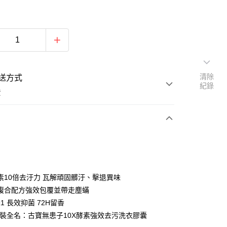
清除
送方式
紀錄
費
次付款
付款
素10倍去汙力 瓦解頑固髒汙、擊退異味
複合配方強效包覆並帶走塵蟎
±1 長效抑菌 72H留香
包裝全名：古寶無患子10X酵素強效去污洗衣膠囊