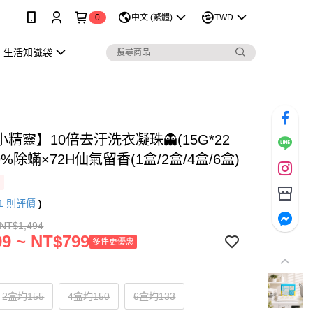
0
中文 (繁體)
TWD
生活知識袋
精靈】10倍去汙洗衣凝珠👻(15G*22
9%除蟎×72H仙氣留香(1盒/2盒/4盒/6盒)
1
則評價
)
 NT$1,494
9 ~ NT$799
多件更優惠
2盒均155
4盒均150
6盒均133