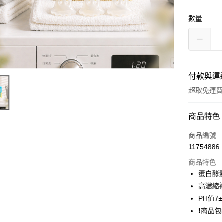
數量
付款與運
超取免運
付款方式
商品特色
信用卡一
商品編號
11754886
超商取貨
商品特色
LINE Pay
蛋白酵
高濃縮
Apple Pay
PH值7
悠遊付
❗商品