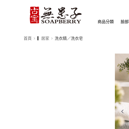
商品分類
臉部
首頁
▍居家
洗衣精／洗衣皂