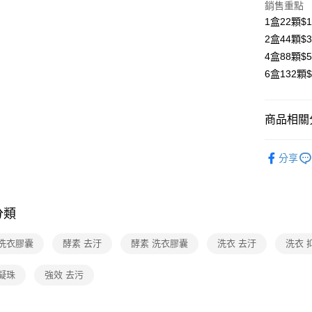
Google Pa
銷售重點
1盒22顆$
大哥付你
2盒44顆$
相關說明
4盒88顆$
【大哥付
AFTEE先
6盒132顆
1.本服務
2.付款方
相關說明
流程，驗
【關於「A
ATM付款
完成交易
AFTEE
商品相關分
3.實際核
便利好安
4.訂單成
貨到付款
１．簡單
▍居家
消。如遇
２．便利
分享
無法說明
３．安心
【繳款方
運送方式
1.分期款
【「AFT
醒簡訊。
１．於結帳
全家取貨
2.透過簡
分類
付」結帳
帳／街口支
免運費
２．訂單
３．收到繳
 洗衣膠囊
酵素 去汙
酵素 洗衣膠囊
洗衣 去汙
洗衣 
【注意事
／ATM／
7-11取貨
1.本服務
※ 請注意
免運費
用戶於交
凝珠
強效 去污
絡購買商品
款買賣價
先享後付
宅配（黑
2.基於同
※ 交易是
資料（包