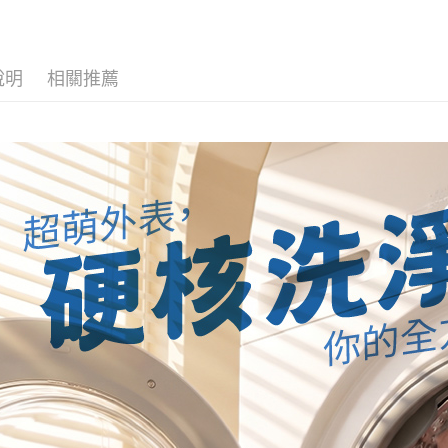
是否繳費成
免運費
用，由本
付客戶支
3.完整用
外島宅配 
【注意事
免運費
１．透過由
說明
相關推薦
交易，需
內湖體驗館
求債權轉
２．關於
免運費
https://aft
３．未成
貨到付款
「AFTE
免運費
任。
４．使用「
即時審查
結果請求
５．嚴禁
形，恩沛
動。