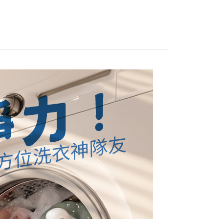
功／繳費後需取消欲退款等相關疑問，請聯繫「AFTEE先享後
公司與您本人進行分期帳單所需資料之確認、核對及更正。
援中心」
https://netprotections.freshdesk.com/support/home
戶服務條款，請詳閱以下連結：
https://oppay.tw/userRule
- 黑貓／大榮
項】
恩沛科技股份有限公司提供之「AFTEE先享後付」服務完成之
依本服務之必要範圍內提供個人資料，並將交易相關給付款項請
 (先LINE小編再下單，限當日自取)
讓予恩沛科技股份有限公司。
個人資料處理事宜，請瀏覽以下網址：
ee.tw/terms/#terms3
年的使用者請事先徵得法定代理人或監護人之同意方可使用
E先享後付」，若未經同意申辦者引起之損失，本公司不負相關責
AFTEE先享後付」時，將依據個別帳號之用戶狀況，依本公司
核予不同之上限額度；若仍有額度不足之情形，本公司將視審查
用戶進行身份認證。
一人註冊多個帳號或使用他人資訊註冊。若發現惡意使用之情
科技股份有限公司將有權停止該用戶之使用額度並採取法律行