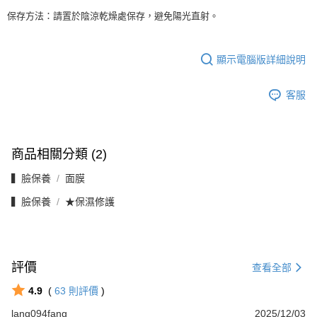
保存方法：請置於陰涼乾燥處保存，避免陽光直射。
顯示電腦版詳細說明
客服
商品相關分類 (2)
▍臉保養
面膜
▍臉保養
★保濕修護
評價
查看全部
4.9
(
63
則評價
)
lang094fang
2025/12/03