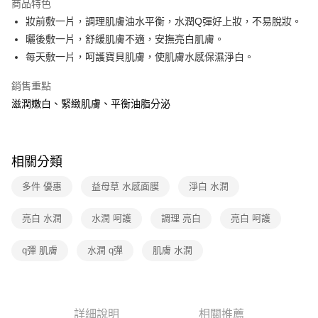
商品特色
Apple Pay
妝前敷一片，調理肌膚油水平衡，水潤Q彈好上妝，不易脫妝。
曬後敷一片，舒緩肌膚不適，安撫亮白肌膚。
悠遊付
每天敷一片，呵護寶貝肌膚，使肌膚水感保濕淨白。
Google Pay
銷售重點
大哥付你分期
滋潤嫩白、緊緻肌膚、平衡油脂分泌
相關說明
【大哥付你分期使用說明】
AFTEE先享後付
1.本服務由台灣大哥大提供，台灣大哥大用戶可立即使用無須另外申請。
2.付款方式選擇「大哥付你分期」，訂單成立後會自動跳轉到大哥付的交易
相關說明
相關分類
流程，驗證手機門號後，選擇欲分期的期數、繳款截止日，確認付款後即完
【關於「AFTEE先享後付」】
成交易。
ATM付款
多件 優惠
益母草 水感面膜
淨白 水潤
AFTEE先享後付是「在收到商品之後才付款」的支付方式。 讓您購物簡單
3.實際核准額度、可分期數及費用金額請依後續交易確認頁面所載為準。
便利好安心！
4.訂單成立30分鐘內，如未前往確認交易或遇審核未通過，訂單將自動取
貨到付款
１．簡單：不需註冊會員、不需綁卡、不需儲值。
亮白 水潤
水潤 呵護
調理 亮白
亮白 呵護
消。如遇「轉專審核」未通過狀況，表示未達大哥付你分期系統評分，恕無
２．便利：只要手機號碼，簡訊認證，即可結帳。
法說明評估內容。
３．安心：先確認商品／服務後，再付款。
【繳款方式說明】
運送方式
q彈 肌膚
水潤 q彈
肌膚 水潤
1.分期款項不併入電信帳單，「大哥付你分期」於每月結算日後寄送繳費提
【「AFTEE先享後付」結帳流程】
全家取貨付款
醒簡訊。
１．於結帳方式選擇「AFTEE先享後付」後，將跳轉至「AFTEE先享後付」
2.透過簡訊連結打開帳單後，可選擇「超商條碼／台灣大直營門市／銀行轉
免運費
結帳頁面，進行簡訊認證並確認金額後，即可完成結帳。
帳／街口支付／iPASS MONEY」等通路繳費。
２．訂單成立數日內，您將收到繳費通知簡訊。
詳細說明
相關推薦
7-11取貨付款
３．收到繳費通知簡訊後14天內，點擊此簡訊中的連結，可透過四大超商／