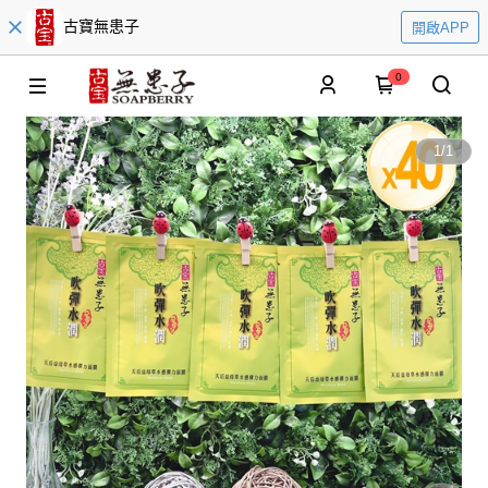
古寶無患子
開啟APP
0
1
/
1