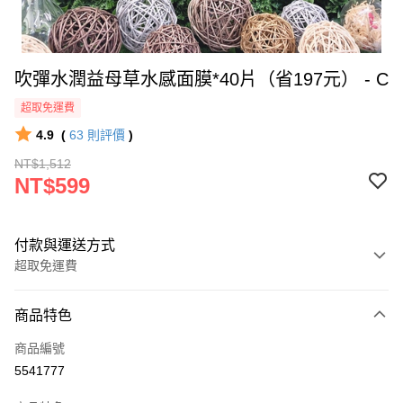
吹彈水潤益母草水感面膜*40片（省197元） - C
超取免運費
4.9
(
63
則評價
)
NT$1,512
NT$599
付款與運送方式
超取免運費
付款方式
商品特色
信用卡一次付款
商品編號
超商取貨付款
5541777
LINE Pay