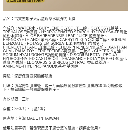
品名：古寶無患子天后盒母草水感彈力面膜
全成分：WATER水、BUTYLENE GLYCOL丁二醇、GLYCOSYL糖基、
TREHALOSE海藻糖、HYDROGENATED STARCH HYDROLYSA-TE氫化
澱粉水解物、ALOE BARBADENSIS LEAF JUICE 蘆薈葉汁、
PHENOXYETH-ANOL苯氧乙醇、CAPRYLYL GLYCOL辛二醇、SODIUM
BENZOATE - POTASSIUM SORBATE苯甲酸鈉-山梨酸鉀、
PHENOXYETHANOL苯氧乙醇、CHLORPH-ENESIN氯苯酚、 XANTHAN
GUM - PALMITOYL TRIPEPTIDE-5黃原膠- L三肽-5、GLYCERIN甘油、
SODIUM HYALURONATE鈉透明質酸、DISODIUM EDTA - PEG-40
HYDROGENATED CASTOR OIL - FRAGRANCE EDTA二鈉-PEG-40氫化
蓖麻油-香料、LEONURUS SIBIRICUS EXTRACT益母草萃取、
AMINOME-THYL PROPANOL氨基-甲基丙醇
用途：深層保養滋潤臉部肌膚
用法：清潔臉部肌膚後，取一片面膜展開敷於臉部肌膚約10-15分鐘後取
下，接著繼續一般肌膚保養程序。
有效期間：三年
淨重：25G/片，每盒10片
原產地：台灣 MADE IN TAIWAN
使用注意事項：若發現產品不適合您的肌膚，請停止使用。