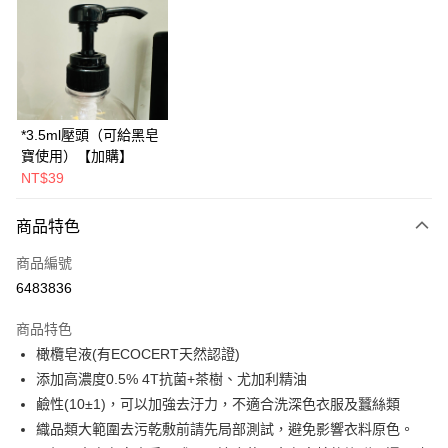
LINE Pay
Apple Pay
悠遊付
Google Pay
*3.5ml壓頭（可給黑皂
寶使用）【加購】
大哥付你分期
NT$39
相關說明
【大哥付你分期使用說明】
AFTEE先享後付
商品特色
1.本服務由台灣大哥大提供，台灣大哥大用戶可立即使用無須另外申請。
2.付款方式選擇「大哥付你分期」，訂單成立後會自動跳轉到大哥付的交易
相關說明
商品編號
流程，驗證手機門號後，選擇欲分期的期數、繳款截止日，確認付款後即完
【關於「AFTEE先享後付」】
成交易。
ATM付款
6483836
AFTEE先享後付是「在收到商品之後才付款」的支付方式。 讓您購物簡單
3.實際核准額度、可分期數及費用金額請依後續交易確認頁面所載為準。
便利好安心！
4.訂單成立30分鐘內，如未前往確認交易或遇審核未通過，訂單將自動取
貨到付款
１．簡單：不需註冊會員、不需綁卡、不需儲值。
商品特色
消。如遇「轉專審核」未通過狀況，表示未達大哥付你分期系統評分，恕無
２．便利：只要手機號碼，簡訊認證，即可結帳。
橄欖皂液(有ECOCERT天然認證)
法說明評估內容。
３．安心：先確認商品／服務後，再付款。
【繳款方式說明】
運送方式
添加高濃度0.5% 4T抗菌+茶樹、尤加利精油
1.分期款項不併入電信帳單，「大哥付你分期」於每月結算日後寄送繳費提
【「AFTEE先享後付」結帳流程】
鹼性(10±1)，可以加強去汙力，不適合洗深色衣服及蠶絲類
全家取貨付款
醒簡訊。
１．於結帳方式選擇「AFTEE先享後付」後，將跳轉至「AFTEE先享後付」
2.透過簡訊連結打開帳單後，可選擇「超商條碼／台灣大直營門市／銀行轉
織品類大範圍去污乾敷前請先局部測試，避免影響衣料原色。
免運費
結帳頁面，進行簡訊認證並確認金額後，即可完成結帳。
帳／街口支付／iPASS MONEY」等通路繳費。