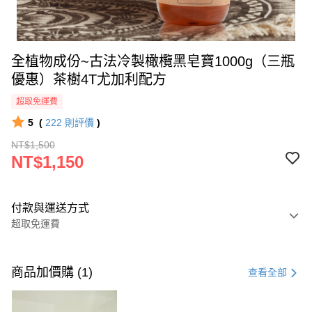
全植物成份~古法冷製橄欖黑皂寶1000g（三瓶
優惠）茶樹4T尤加利配方
超取免運費
5
(
222
則評價
)
NT$1,500
NT$1,150
付款與運送方式
超取免運費
付款方式
信用卡一次付款
商品加價購 (1)
查看全部
超商取貨付款