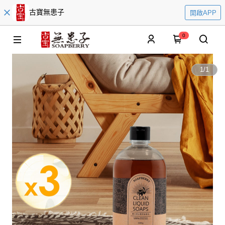
古寶無患子
開啟APP
0
1
/
1