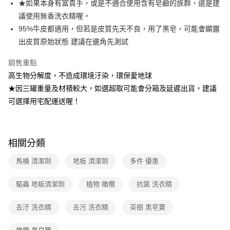
２．訂單成立數日內，您將收到繳費通知簡訊。
★如果本身有富貴手，或是不適合使用含有皂鹼的族群，還是建
7-11取貨付款
３．收到繳費通知簡訊後14天內，點擊此簡訊中的連結，可透過四大超商／
議使用無香洗衣精喔。
【注意事項】
ATM／網路銀行／等多元方式進行付款，方視為交易完成。
免運費
1.本服務係由「台灣大哥大股份有限公司」（以下簡稱本公司）所提供，讓
95%牛皮都適用，但若是皮質先天不良，用了黑皂，可能會顯露
※ 請注意：結帳手續完成當下不需立刻繳費，但若您需要取消訂單，請聯絡
用戶於交易時，得透過本服務購買商品或服務，並由商店將買賣／分期付款
購買商品的店家。未經商家同意取消之訂單仍視為有效，需透過AFTEE先享
出皮質原始狀態 建議在邊角先測試
宅配（黑貓）信用卡／行動支付
買賣價金債權讓與本公司後，依約使用本公司帳單繳交帳款。
後付繳納相關費用。
2.基於同意付款使用「大哥付你分期」之契約關係目的，商店將以您的個人
免運費
※ 交易是否成功請以「AFTEE先享後付 」之結帳頁面顯示為準，若有關於
銷售重點
資料（包含姓名、電話或地址）提供予台灣大哥大進項蒐集、處理及利用，
是否繳費成功／繳費後需取消欲退款等相關疑問，請聯繫「AFTEE先享後付
由本公司與您本人進行分期帳單所需資料之確認、核對及更正。
高生物分解度，不造成環境汙染，環保愛地球
客戶支援中心」
https://netprotections.freshdesk.com/support/home
外島宅配 - 黑貓／大榮
3.完整用戶服務條款，請詳閱以下連結：
https://oppay.tw/userRule
★因三罐重量及材積較大，如選超取可能會分箱及延遲出貨，建議
免運費
【注意事項】
可選擇用宅配運送喔！
１．透過由恩沛科技股份有限公司提供之「AFTEE先享後付」服務完成之交
內湖體驗館 (先LINE小編再下單，限當日自取)
易，需依本服務之必要範圍內提供個人資料，並將交易相關給付款項請求債
權轉讓予恩沛科技股份有限公司。
免運費
２．關於個人資料處理事宜，請瀏覽以下網址：
https://aftee.tw/terms/#terms3
相關分類
貨到付款
３．未成年的使用者請事先徵得法定代理人或監護人之同意方可使用
免運費
「AFTEE先享後付」，若未經同意申辦者引起之損失，本公司不負相關責
馬桶 清潔劑
地板 清潔劑
多件 優惠
任。
４．使用「AFTEE先享後付」時，將依據個別帳號之用戶狀況，依本公司即
驅蟲 地板清潔劑
植物 橄欖
抗菌 洗衣精
時審查核予不同之上限額度；若仍有額度不足之情形，本公司將視審查結果
請求用戶進行身份認證。
５．嚴禁一人註冊多個帳號或使用他人資訊註冊。若發現惡意使用之情形，
去汙 洗衣精
去污 洗衣精
茶樹 黑皂寶
恩沛科技股份有限公司將有權停止該用戶之使用額度並採取法律行動。