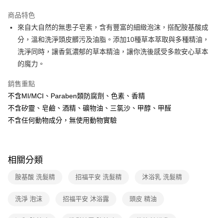
LINE Pay
商品特色
Apple Pay
來自大自然的無患子皂素，含有豐富的細緻泡沫，搭配胺基酸成
分，溫和洗淨頭皮髒污及油脂。添加10種草本萃取與多種精油，
悠遊付
洗淨同時，讓香氣濃郁的草本精油，讓你洗後感受多款安心草本
Google Pay
的魔力。
大哥付你分期
銷售重點
相關說明
不含MI/MCI、Paraben類防腐劑、色素、香精
【大哥付你分期使用說明】
不含矽靈、皂鹼、酒精、礦物油、三氯沙、甲醇、甲醛
AFTEE先享後付
1.本服務由台灣大哥大提供，台灣大哥大用戶可立即使用無須另外申請。
2.付款方式選擇「大哥付你分期」，訂單成立後會自動跳轉到大哥付的交易
不含任何動物成分，無使用動物實驗
相關說明
流程，驗證手機門號後，選擇欲分期的期數、繳款截止日，確認付款後即完
【關於「AFTEE先享後付」】
成交易。
ATM付款
AFTEE先享後付是「在收到商品之後才付款」的支付方式。 讓您購物簡單
3.實際核准額度、可分期數及費用金額請依後續交易確認頁面所載為準。
便利好安心！
4.訂單成立30分鐘內，如未前往確認交易或遇審核未通過，訂單將自動取
貨到付款
１．簡單：不需註冊會員、不需綁卡、不需儲值。
相關分類
消。如遇「轉專審核」未通過狀況，表示未達大哥付你分期系統評分，恕無
２．便利：只要手機號碼，簡訊認證，即可結帳。
法說明評估內容。
３．安心：先確認商品／服務後，再付款。
胺基酸 洗髮精
招福平安 洗髮精
沐浴乳 洗髮精
【繳款方式說明】
運送方式
1.分期款項不併入電信帳單，「大哥付你分期」於每月結算日後寄送繳費提
【「AFTEE先享後付」結帳流程】
全家取貨付款
醒簡訊。
洗淨 泡沫
招福平安 沐浴露
頭皮 精油
１．於結帳方式選擇「AFTEE先享後付」後，將跳轉至「AFTEE先享後付」
2.透過簡訊連結打開帳單後，可選擇「超商條碼／台灣大直營門市／銀行轉
免運費
結帳頁面，進行簡訊認證並確認金額後，即可完成結帳。
帳／街口支付／iPASS MONEY」等通路繳費。