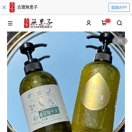
古寶無患子
開啟APP
0
1
/
1