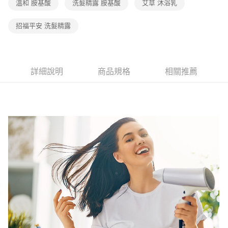
２．訂單成立數日內，您將收到繳費通知簡訊。
溫和 胺基酸
洗髮精露 胺基酸
艾草 沐浴乳
7-11取貨付款
３．收到繳費通知簡訊後14天內，點擊此簡訊中的連結，可透過四大超商／
【注意事項】
ATM／網路銀行／等多元方式進行付款，方視為交易完成。
免運費
1.本服務係由「台灣大哥大股份有限公司」（以下簡稱本公司）所提供，讓
招福平安 洗髮精露
※ 請注意：結帳手續完成當下不需立刻繳費，但若您需要取消訂單，請聯絡
用戶於交易時，得透過本服務購買商品或服務，並由商店將買賣／分期付款
購買商品的店家。未經商家同意取消之訂單仍視為有效，需透過AFTEE先享
宅配（黑貓）信用卡／行動支付
買賣價金債權讓與本公司後，依約使用本公司帳單繳交帳款。
後付繳納相關費用。
2.基於同意付款使用「大哥付你分期」之契約關係目的，商店將以您的個人
免運費
※ 交易是否成功請以「AFTEE先享後付 」之結帳頁面顯示為準，若有關於
資料（包含姓名、電話或地址）提供予台灣大哥大進項蒐集、處理及利用，
是否繳費成功／繳費後需取消欲退款等相關疑問，請聯繫「AFTEE先享後付
由本公司與您本人進行分期帳單所需資料之確認、核對及更正。
詳細說明
商品規格
相關推薦
客戶支援中心」
https://netprotections.freshdesk.com/support/home
外島宅配 - 黑貓／大榮
3.完整用戶服務條款，請詳閱以下連結：
https://oppay.tw/userRule
免運費
【注意事項】
１．透過由恩沛科技股份有限公司提供之「AFTEE先享後付」服務完成之交
內湖體驗館 (先LINE小編再下單，限當日自取)
易，需依本服務之必要範圍內提供個人資料，並將交易相關給付款項請求債
權轉讓予恩沛科技股份有限公司。
免運費
２．關於個人資料處理事宜，請瀏覽以下網址：
https://aftee.tw/terms/#terms3
貨到付款
３．未成年的使用者請事先徵得法定代理人或監護人之同意方可使用
免運費
「AFTEE先享後付」，若未經同意申辦者引起之損失，本公司不負相關責
任。
４．使用「AFTEE先享後付」時，將依據個別帳號之用戶狀況，依本公司即
時審查核予不同之上限額度；若仍有額度不足之情形，本公司將視審查結果
請求用戶進行身份認證。
５．嚴禁一人註冊多個帳號或使用他人資訊註冊。若發現惡意使用之情形，
恩沛科技股份有限公司將有權停止該用戶之使用額度並採取法律行動。