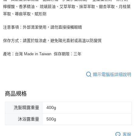
檸檬酸、香茅精油、 琉璃苣油、艾草萃取、抹草萃取、銀杏萃取、月桂葉
萃取、蕁麻萃取、賦形劑
注意事項：外部清潔使用，請勿直接接觸眼睛
保存方式：請置於陰涼處，避免陽光直射或高溫以防變質
產地：台灣 Made in Taiwan 保存期限：三年
顯示電腦版詳細說明
商品規格
洗髮精露重量
400g
沐浴露重量
500g
客服