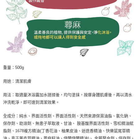
重量：500g
用途：清潔肌膚
用法：取適量沐浴露加水搓揉後，均勻塗抹，按摩身體肌膚後，再以清水
沖洗乾淨，即可達到清潔效果。
全成分：純水、界面活性劑、界面活性劑、天然來源保濕油脂、氯化鈉、
保存劑、助溶劑、無患子萃取液、甘油、 胺基酸界面活性劑、雪松精油賦
脂劑、1678複方精油(丁香花油、柚果皮油、迷迭香精油、快樂鼠尾草精
油、真正薰衣草精油、蓖麻籽油、伊蘭伊蘭精油)、 金屬螯合劑、保存劑、