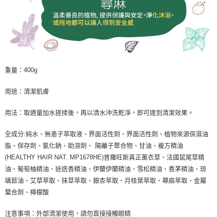
重量：400g
用途：清潔肌膚
用法：取適量加水搓揉後，再以清水沖洗乾淨，即可達到清潔效果。
全成分:純水、無患子萃取液、界面活性劑、界面活性劑、植物來源保濕油
脂、保存劑、氯化鈉、助溶劑、 陽離子聚合物、甘油、複方精油
(HEALTHY HAIR NAT. MP1678HE)普羅旺斯真正薰衣草、法國鼠尾草精
油、葡萄柚精油、迷迭香精油、伊蘭伊蘭精油、雪松精油、香茅精油、琉
璃苣油、艾草萃取、抹草萃取、銀杏萃取、月桂葉萃取、蕁麻萃取、金屬
螯合劑、檸檬酸
注意事項：外部清潔使用，請勿直接接觸眼睛