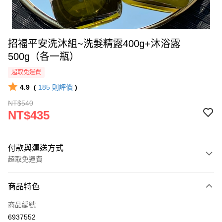
招福平安洗沐組~洗髮精露400g+沐浴露
500g（各一瓶）
超取免運費
4.9
(
185
則評價
)
NT$540
NT$435
付款與運送方式
超取免運費
付款方式
商品特色
信用卡一次付款
商品編號
超商取貨付款
6937552