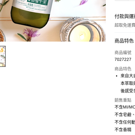
付款與運
超取免運
付款方式
商品特色
信用卡一
商品編號
7027227
超商取貨
商品特色
LINE Pay
來自大
本萃取
Apple Pay
後感受
悠遊付
銷售重點
不含MI/M
Google Pa
不含皂鹼
大哥付你
不含任何
相關說明
不含香精
【大哥付