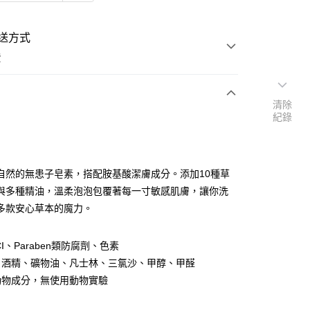
送方式
費
清除
紀錄
次付款
付款
自然的無患子皂素，搭配胺基酸潔膚成分。添加10種草
與多種精油，溫柔泡泡包覆著每一寸敏感肌膚，讓你洗
多款安心草本的魔力。
CI、Paraben類防腐劑、色素
y
、酒精、礦物油、凡士林、三氯沙、甲醇、甲醛
分期
動物成分，無使用動物實驗
你分期使用說明】