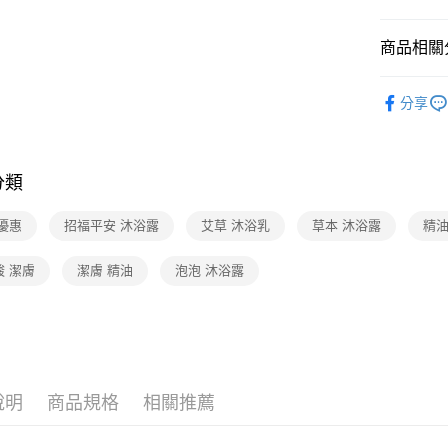
AFTEE先
1.本服務
2.付款方
相關說明
流程，驗
商品相關分
【關於「A
ATM付款
完成交易
AFTEE
3.實際核
便利好安
▍身體
4.訂單成
貨到付款
１．簡單
分享
消。如遇
▍平安好
２．便利
無法說明
３．安心
【繳款方
運送方式
1.分期款
【「AFT
分類
醒簡訊。
１．於結帳
全家取貨
2.透過簡
付」結帳
帳／街口支
優惠
招福平安 沐浴露
艾草 沐浴乳
草本 沐浴露
精油
免運費
２．訂單
３．收到繳
【注意事
／ATM／
7-11取貨
酸 潔膚
潔膚 精油
泡泡 沐浴露
1.本服務
※ 請注意
免運費
用戶於交
絡購買商品
款買賣價
先享後付
宅配（黑
2.基於同
※ 交易是
資料（包
是否繳費成
免運費
用，由本
付客戶支
3.完整用
外島宅配 
說明
商品規格
相關推薦
【注意事
免運費
１．透過由
交易，需