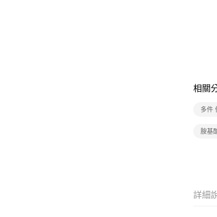
相關
多件 
胺基
詳細