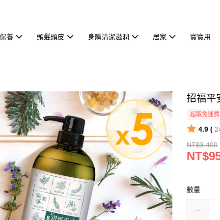
保養
頭髮頭皮
身體清潔滋潤
居家
寶寶用
招福平
超取免運費
4.9 (
2
NT$3,400
NT$9
數量