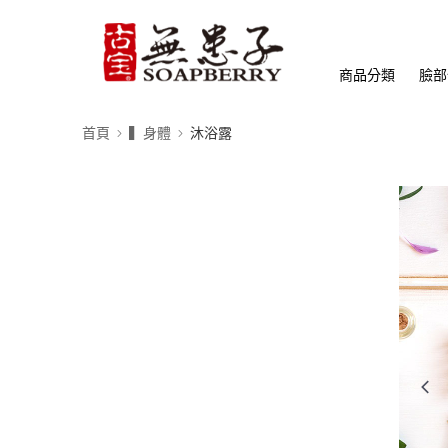
商品分類
臉部
首頁
▍身體
沐浴露