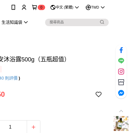
0
中文 (繁體)
TWD
生活知識袋
安沐浴露500g（五瓶超值）
40
則評價
)
50