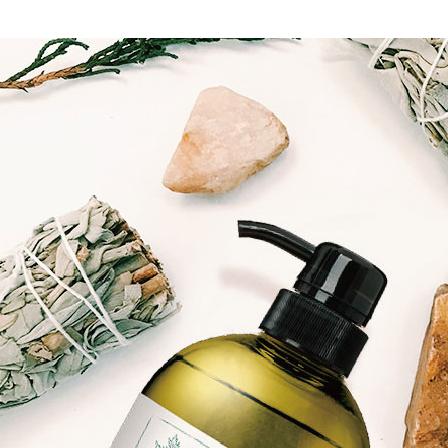
內湖體驗館
求債權轉
２．關於
免運費
https://aft
３．未成
貨到付款
「AFTE
免運費
任。
４．使用「
即時審查
結果請求
５．嚴禁
形，恩沛
動。