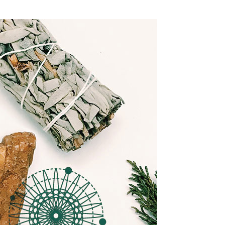
 (先LINE小編再下單，限當日自取)
讓予恩沛科技股份有限公司。
個人資料處理事宜，請瀏覽以下網址：
ee.tw/terms/#terms3
年的使用者請事先徵得法定代理人或監護人之同意方可使用
E先享後付」，若未經同意申辦者引起之損失，本公司不負相關責
AFTEE先享後付」時，將依據個別帳號之用戶狀況，依本公司
核予不同之上限額度；若仍有額度不足之情形，本公司將視審查
用戶進行身份認證。
一人註冊多個帳號或使用他人資訊註冊。若發現惡意使用之情
科技股份有限公司將有權停止該用戶之使用額度並採取法律行