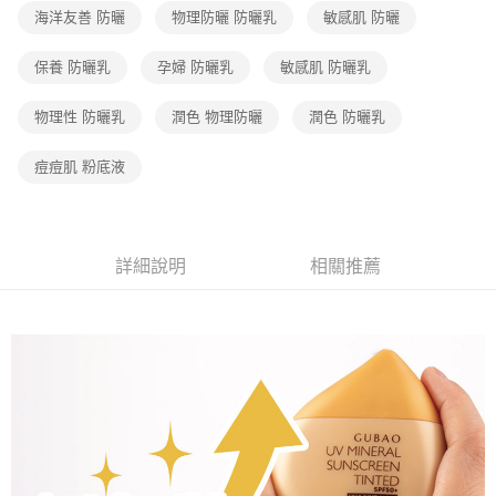
２．訂單成立數日內，您將收到繳費通知簡訊。
海洋友善 防曬
物理防曬 防曬乳
敏感肌 防曬
7-11取貨付款
３．收到繳費通知簡訊後14天內，點擊此簡訊中的連結，可透過四大超商／
【注意事項】
ATM／網路銀行／等多元方式進行付款，方視為交易完成。
免運費
1.本服務係由「台灣大哥大股份有限公司」（以下簡稱本公司）所提供，讓
※ 請注意：結帳手續完成當下不需立刻繳費，但若您需要取消訂單，請聯絡
保養 防曬乳
孕婦 防曬乳
敏感肌 防曬乳
用戶於交易時，得透過本服務購買商品或服務，並由商店將買賣／分期付款
購買商品的店家。未經商家同意取消之訂單仍視為有效，需透過AFTEE先享
宅配（黑貓）信用卡／行動支付
買賣價金債權讓與本公司後，依約使用本公司帳單繳交帳款。
後付繳納相關費用。
2.基於同意付款使用「大哥付你分期」之契約關係目的，商店將以您的個人
物理性 防曬乳
潤色 物理防曬
潤色 防曬乳
免運費
※ 交易是否成功請以「AFTEE先享後付 」之結帳頁面顯示為準，若有關於
資料（包含姓名、電話或地址）提供予台灣大哥大進項蒐集、處理及利用，
是否繳費成功／繳費後需取消欲退款等相關疑問，請聯繫「AFTEE先享後付
由本公司與您本人進行分期帳單所需資料之確認、核對及更正。
客戶支援中心」
https://netprotections.freshdesk.com/support/home
外島宅配 - 黑貓／大榮
痘痘肌 粉底液
3.完整用戶服務條款，請詳閱以下連結：
https://oppay.tw/userRule
免運費
【注意事項】
１．透過由恩沛科技股份有限公司提供之「AFTEE先享後付」服務完成之交
內湖體驗館 (先LINE小編再下單，限當日自取)
易，需依本服務之必要範圍內提供個人資料，並將交易相關給付款項請求債
權轉讓予恩沛科技股份有限公司。
免運費
詳細說明
相關推薦
２．關於個人資料處理事宜，請瀏覽以下網址：
https://aftee.tw/terms/#terms3
貨到付款
３．未成年的使用者請事先徵得法定代理人或監護人之同意方可使用
免運費
「AFTEE先享後付」，若未經同意申辦者引起之損失，本公司不負相關責
任。
４．使用「AFTEE先享後付」時，將依據個別帳號之用戶狀況，依本公司即
時審查核予不同之上限額度；若仍有額度不足之情形，本公司將視審查結果
請求用戶進行身份認證。
５．嚴禁一人註冊多個帳號或使用他人資訊註冊。若發現惡意使用之情形，
恩沛科技股份有限公司將有權停止該用戶之使用額度並採取法律行動。