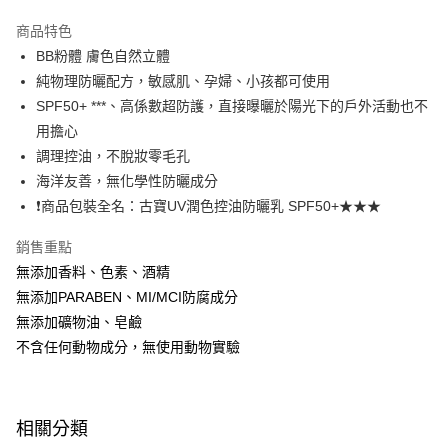
LINE Pay
商品特色
Apple Pay
BB粉體 膚色自然立體
純物理防曬配方，敏感肌、孕婦、小孩都可使用
悠遊付
SPF50+ ***、高係數超防護，直接曝曬於陽光下的戶外活動也不
Google Pay
用擔心
調理控油，不脫妝零毛孔
大哥付你分期
海洋友善，無化學性防曬成分
相關說明
❗商品包裝全名：古寶UV潤色控油防曬乳 SPF50+★★★
【大哥付你分期使用說明】
AFTEE先享後付
1.本服務由台灣大哥大提供，台灣大哥大用戶可立即使用無須另外申請。
2.付款方式選擇「大哥付你分期」，訂單成立後會自動跳轉到大哥付的交易
銷售重點
相關說明
流程，驗證手機門號後，選擇欲分期的期數、繳款截止日，確認付款後即完
無添加香料、色素、酒精
【關於「AFTEE先享後付」】
成交易。
ATM付款
AFTEE先享後付是「在收到商品之後才付款」的支付方式。 讓您購物簡單
無添加PARABEN、MI/MCI防腐成分
3.實際核准額度、可分期數及費用金額請依後續交易確認頁面所載為準。
便利好安心！
4.訂單成立30分鐘內，如未前往確認交易或遇審核未通過，訂單將自動取
無添加礦物油、皂鹼
貨到付款
１．簡單：不需註冊會員、不需綁卡、不需儲值。
消。如遇「轉專審核」未通過狀況，表示未達大哥付你分期系統評分，恕無
２．便利：只要手機號碼，簡訊認證，即可結帳。
不含任何動物成分，無使用動物實驗
法說明評估內容。
３．安心：先確認商品／服務後，再付款。
【繳款方式說明】
運送方式
1.分期款項不併入電信帳單，「大哥付你分期」於每月結算日後寄送繳費提
【「AFTEE先享後付」結帳流程】
全家取貨付款
醒簡訊。
１．於結帳方式選擇「AFTEE先享後付」後，將跳轉至「AFTEE先享後付」
2.透過簡訊連結打開帳單後，可選擇「超商條碼／台灣大直營門市／銀行轉
相關分類
免運費
結帳頁面，進行簡訊認證並確認金額後，即可完成結帳。
帳／街口支付／iPASS MONEY」等通路繳費。