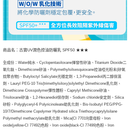
商品名：古寶UV潤色控油防曬乳 SPF50 ★★★
全成份：Water純水、Cyclopentasiloxane揮發性矽油、Titanium Dioxide二
氧化鈦、Dimethicone矽油、Polymethylsilsesquioxane控油啞光粉末(矽氧
烷聚合物)、Butyloctyl Salicylate光穩定劑、1,3-Propanediol丙二醇保濕
劑、Lauryl PEG-10 Tris(trimethylsiloxy)silylethyl Dimethicone乳化劑、
Dimethicone Crosspolymer彈性體粉、Caprylyl Methicone矽油、
Trisiloxane矽油、1,2-Hexanediol保存劑、Sodium chloride安定劑、Silica
矽粉、Polyglyceryl-6 Polyricinoleate助乳化劑、Bis-Isobutyl PEG/PPG-
10/7/Dimethicone Copolymer Hydrated silica Triethoxycaprylylsilane
Polymethyl methacrylate助乳化劑、Mica(CI 77019)雲母粉、Iron
oxide(yellow-CI 77492)色粉、Iron oxide(black-CI 77499)色粉、Iron