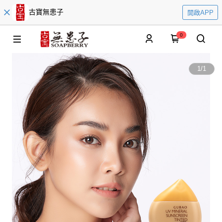
古寶無患子
開啟APP
0
1
/
1