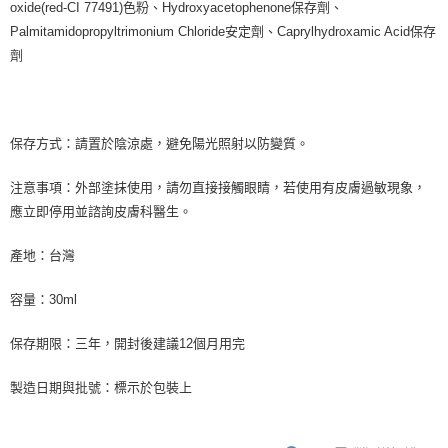
oxide(red-CI 77491)色粉、Hydroxyacetophenone保存劑、
Palmitamidopropyltrimonium Chloride安定劑、Caprylhydroxamic Acid保存
劑
保存方式：請置於陰涼處，避免陽光照射以防變質。
注意事項：外部塗抹使用，請勿直接接觸眼睛，若使用有皮膚過敏現象，
應立即停用並諮詢皮膚科醫生。
產地：台灣
容量：30ml
保存期限：三年，開封後建議12個月用完
製造日期與批號：標示於包裝上