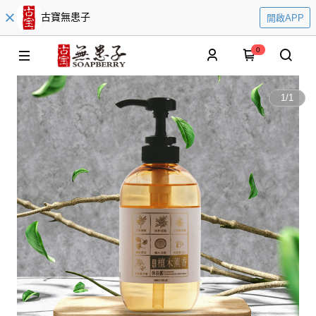
古寶無患子
開啟APP
0
1
/
1