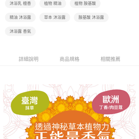
２．訂單成立數日內，您將收到繳費通知簡訊。
沐浴乳 檀香
植物 精油
植物 胺基酸
7-11取貨付款
３．收到繳費通知簡訊後14天內，點擊此簡訊中的連結，可透過四大超商／
【注意事項】
ATM／網路銀行／等多元方式進行付款，方視為交易完成。
免運費
1.本服務係由「台灣大哥大股份有限公司」（以下簡稱本公司）所提供，讓
精油 沐浴露
草本 沐浴露
胺基酸 沐浴露
※ 請注意：結帳手續完成當下不需立刻繳費，但若您需要取消訂單，請聯絡
用戶於交易時，得透過本服務購買商品或服務，並由商店將買賣／分期付款
購買商品的店家。未經商家同意取消之訂單仍視為有效，需透過AFTEE先享
宅配（黑貓）信用卡／行動支付
買賣價金債權讓與本公司後，依約使用本公司帳單繳交帳款。
後付繳納相關費用。
沐浴露 香氣
2.基於同意付款使用「大哥付你分期」之契約關係目的，商店將以您的個人
免運費
※ 交易是否成功請以「AFTEE先享後付 」之結帳頁面顯示為準，若有關於
資料（包含姓名、電話或地址）提供予台灣大哥大進項蒐集、處理及利用，
是否繳費成功／繳費後需取消欲退款等相關疑問，請聯繫「AFTEE先享後付
由本公司與您本人進行分期帳單所需資料之確認、核對及更正。
客戶支援中心」
https://netprotections.freshdesk.com/support/home
外島宅配 - 黑貓／大榮
3.完整用戶服務條款，請詳閱以下連結：
https://oppay.tw/userRule
免運費
【注意事項】
詳細說明
商品規格
相關推薦
１．透過由恩沛科技股份有限公司提供之「AFTEE先享後付」服務完成之交
內湖體驗館 (先LINE小編再下單，限當日自取)
易，需依本服務之必要範圍內提供個人資料，並將交易相關給付款項請求債
權轉讓予恩沛科技股份有限公司。
免運費
２．關於個人資料處理事宜，請瀏覽以下網址：
https://aftee.tw/terms/#terms3
貨到付款
３．未成年的使用者請事先徵得法定代理人或監護人之同意方可使用
免運費
「AFTEE先享後付」，若未經同意申辦者引起之損失，本公司不負相關責
任。
４．使用「AFTEE先享後付」時，將依據個別帳號之用戶狀況，依本公司即
時審查核予不同之上限額度；若仍有額度不足之情形，本公司將視審查結果
請求用戶進行身份認證。
５．嚴禁一人註冊多個帳號或使用他人資訊註冊。若發現惡意使用之情形，
恩沛科技股份有限公司將有權停止該用戶之使用額度並採取法律行動。