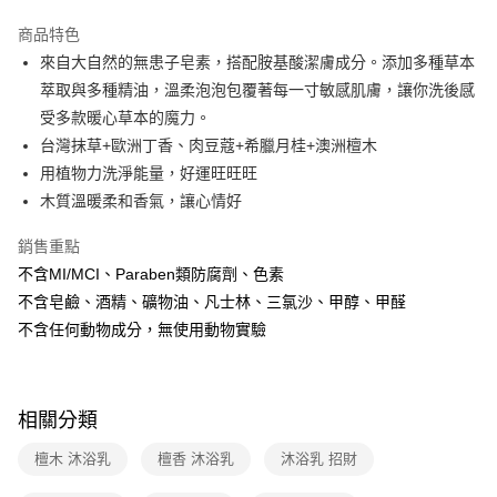
LINE Pay
商品特色
Apple Pay
來自大自然的無患子皂素，搭配胺基酸潔膚成分。添加多種草本
萃取與多種精油，溫柔泡泡包覆著每一寸敏感肌膚，讓你洗後感
悠遊付
受多款暖心草本的魔力。
Google Pay
台灣抹草+歐洲丁香、肉豆蔻+希臘月桂+澳洲檀木
用植物力洗淨能量，好運旺旺旺
大哥付你分期
木質溫暖柔和香氣，讓心情好
相關說明
【大哥付你分期使用說明】
銷售重點
AFTEE先享後付
1.本服務由台灣大哥大提供，台灣大哥大用戶可立即使用無須另外申請。
2.付款方式選擇「大哥付你分期」，訂單成立後會自動跳轉到大哥付的交易
不含MI/MCI、Paraben類防腐劑、色素
相關說明
流程，驗證手機門號後，選擇欲分期的期數、繳款截止日，確認付款後即完
不含皂鹼、酒精、礦物油、凡士林、三氯沙、甲醇、甲醛
【關於「AFTEE先享後付」】
成交易。
ATM付款
AFTEE先享後付是「在收到商品之後才付款」的支付方式。 讓您購物簡單
不含任何動物成分，無使用動物實驗
3.實際核准額度、可分期數及費用金額請依後續交易確認頁面所載為準。
便利好安心！
4.訂單成立30分鐘內，如未前往確認交易或遇審核未通過，訂單將自動取
貨到付款
１．簡單：不需註冊會員、不需綁卡、不需儲值。
消。如遇「轉專審核」未通過狀況，表示未達大哥付你分期系統評分，恕無
２．便利：只要手機號碼，簡訊認證，即可結帳。
法說明評估內容。
３．安心：先確認商品／服務後，再付款。
【繳款方式說明】
運送方式
相關分類
1.分期款項不併入電信帳單，「大哥付你分期」於每月結算日後寄送繳費提
【「AFTEE先享後付」結帳流程】
全家取貨付款
醒簡訊。
檀木 沐浴乳
檀香 沐浴乳
沐浴乳 招財
１．於結帳方式選擇「AFTEE先享後付」後，將跳轉至「AFTEE先享後付」
2.透過簡訊連結打開帳單後，可選擇「超商條碼／台灣大直營門市／銀行轉
免運費
結帳頁面，進行簡訊認證並確認金額後，即可完成結帳。
帳／街口支付／iPASS MONEY」等通路繳費。