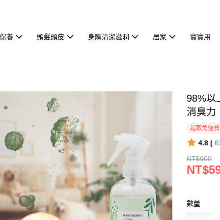
保養
頭髮頭皮
身體清潔滋潤
居家
寶寶用
98%以
消臭力
超取免運費
4.8 (
6
NT$900
NT$5
數量