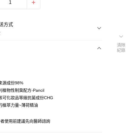
送方式
費
清除
紀錄
次付款
付款
來源成份98%
植物性制臭配方-Pancil
核可化妝品等級抗菌成份CHG
的植萃力量~薄荷精油
y
患者使用前建議先向醫師諮詢
分期