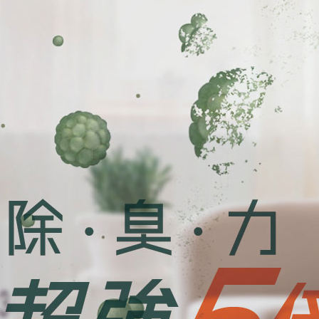
１．透過由
交易，需
內湖體驗館
求債權轉
２．關於
免運費
https://aft
３．未成
貨到付款
「AFTE
免運費
任。
４．使用「
即時審查
結果請求
５．嚴禁
形，恩沛
動。