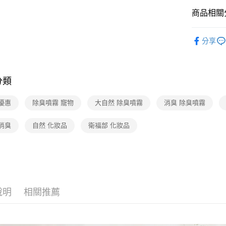
【大哥付
商品相關分
AFTEE先
1.本服務
2.付款方
相關說明
▍居家
流程，驗
【關於「A
分享
ATM付款
完成交易
AFTEE
空間噴霧
3.實際核
便利好安
4.訂單成
貨到付款
１．簡單
消。如遇
２．便利
分類
無法說明
３．安心
【繳款方
運送方式
1.分期款
【「AFT
優惠
除臭噴霧 寵物
大自然 除臭噴霧
消臭 除臭噴霧
醒簡訊。
１．於結帳
全家取貨
2.透過簡
付」結帳
消臭
自然 化妝品
衛福部 化妝品
帳／街口支
免運費
２．訂單
３．收到繳
【注意事
／ATM／
7-11取貨
1.本服務
※ 請注意
免運費
用戶於交
絡購買商品
款買賣價
先享後付
宅配（黑
2.基於同
※ 交易是
資料（包
說明
相關推薦
是否繳費成
免運費
用，由本
付客戶支
3.完整用
外島宅配 
【注意事
免運費