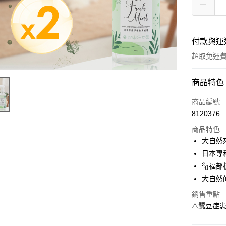
付款與運
超取免運
付款方式
商品特色
信用卡一
商品編號
8120376
超商取貨
商品特色
LINE Pay
大自然
日本專利
Apple Pay
衛福部
悠遊付
大自然
Google Pa
銷售重點
⚠️蠶豆症
大哥付你
相關說明