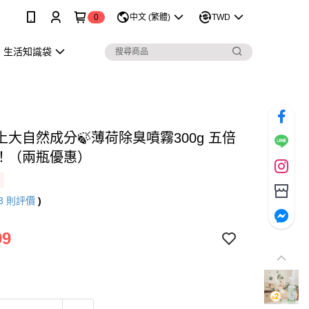
0
中文 (繁體)
TWD
生活知識袋
上大自然成分🍃薄荷除臭噴霧300g 五倍
！（兩瓶優惠）
3
則評價
)
99