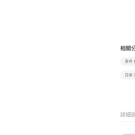
相關
多件 
日本 
詳細