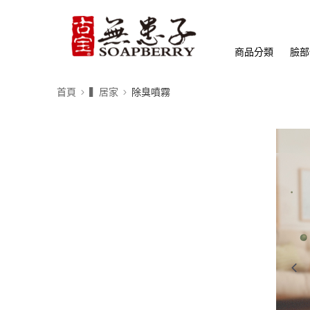
商品分類
臉部
首頁
▍居家
除臭噴霧