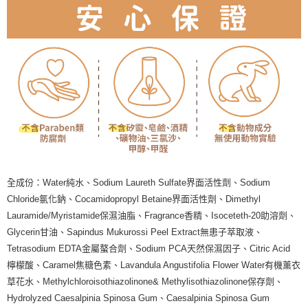
全成份：Water純水、Sodium Laureth Sulfate界面活性劑、Sodium
Chloride氯化鈉、Cocamidopropyl Betaine界面活性劑、Dimethyl
Lauramide/Myristamide保濕油脂、Fragrance香精、Isoceteth-20助溶劑、
Glycerin甘油、Sapindus Mukurossi Peel Extract無患子萃取液、
Tetrasodium EDTA金屬螯合劑、Sodium PCA天然保濕因子、Citric Acid
檸檬酸、Caramel焦糖色素、Lavandula Angustifolia Flower Water有機薰衣
草花水、Methylchloroisothiazolinone& Methylisothiazolinone保存劑、
Hydrolyzed Caesalpinia Spinosa Gum、Caesalpinia Spinosa Gum