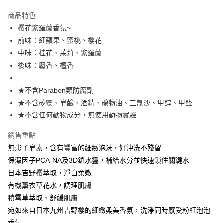
LINE Pay
商品特色
Apple Pay
櫻花紫羅蘭香氛~
前味：紅蘋果、蜜桃、櫻花
悠遊付
中味：桂花、茉莉、紫羅蘭
Google Pay
後味：麝香、檀香
大哥付你分期
★不含Paraben類防腐劑
相關說明
★不含矽靈、皂鹼、酒精、礦物油、三氯沙、甲醇、甲醛
【大哥付你分期使用說明】
AFTEE先享後付
1.本服務由台灣大哥大提供，台灣大哥大用戶可立即使用無須另外申請。
★不含任何動物成分，無使用動物實驗
2.付款方式選擇「大哥付你分期」，訂單成立後會自動跳轉到大哥付的交易
相關說明
流程，驗證手機門號後，選擇欲分期的期數、繳款截止日，確認付款後即完
銷售重點
【關於「AFTEE先享後付」】
成交易。
ATM付款
AFTEE先享後付是「在收到商品之後才付款」的支付方式。 讓您購物簡單
無患子皂素，含有豐富的細緻泡沫，好沖洗不殘留
3.實際核准額度、可分期數及費用金額請依後續交易確認頁面所載為準。
便利好安心！
4.訂單成立30分鐘內，如未前往確認交易或遇審核未通過，訂單將自動取
保濕因子PCA-NA及3D鎖水靈，補給水分並快速鎖住關鍵水
貨到付款
１．簡單：不需註冊會員、不需綁卡、不需儲值。
消。如遇「轉專審核」未通過狀況，表示未達大哥付你分期系統評分，恕無
２．便利：只要手機號碼，簡訊認證，即可結帳。
日本吉野櫻萃取，淨白柔嫩
法說明評估內容。
３．安心：先確認商品／服務後，再付款。
有機薰衣草花水，調理肌膚
【繳款方式說明】
運送方式
1.分期款項不併入電信帳單，「大哥付你分期」於每月結算日後寄送繳費提
積雪草萃取、舒緩肌膚
【「AFTEE先享後付」結帳流程】
全家取貨付款
醒簡訊。
１．於結帳方式選擇「AFTEE先享後付」後，將跳轉至「AFTEE先享後付」
宛如來自日本九州吉野櫻的細緻柔美香氛，洗淨同時感受粉紅泡泡
2.透過簡訊連結打開帳單後，可選擇「超商條碼／台灣大直營門市／銀行轉
免運費
結帳頁面，進行簡訊認證並確認金額後，即可完成結帳。
帳／街口支付／iPASS MONEY」等通路繳費。
香氛