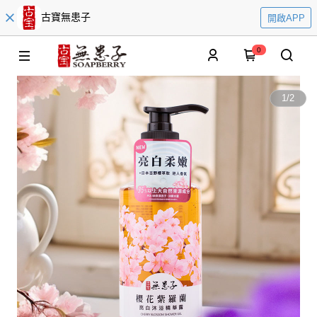
古寶無患子
開啟APP
0
1
/
2