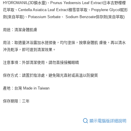
HYDROMANIL(3D鎖水靈)、Prunus Yedoensis Leaf Extract日本吉野櫻櫻
花萃取、Centella Asiatica Leaf Extract積雪草萃取、Propylene Glycol賦形
劑(來自萃取)、Potassium Sorbate、 Sodium Benzoate保存劑(來自萃取)
用途：清潔身體肌膚
用法：取適量沐浴露加水搓揉後，均勻塗抹，按摩身體肌 膚後，再以清水
沖洗乾淨，即可達到清潔效果。
注意事項：外部清潔使用，請勿直接接觸眼睛
保存方式：請置於陰涼處，避免陽光直射或高溫以防變質
產地：台灣 Made in Taiwan
保存期限：三年
顯示電腦版詳細說明