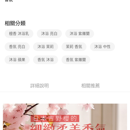
２．訂單成立數日內，您將收到繳費通知簡訊。
7-11取貨付款
３．收到繳費通知簡訊後14天內，點擊此簡訊中的連結，可透過四大超商／
【注意事項】
ATM／網路銀行／等多元方式進行付款，方視為交易完成。
免運費
1.本服務係由「台灣大哥大股份有限公司」（以下簡稱本公司）所提供，讓
※ 請注意：結帳手續完成當下不需立刻繳費，但若您需要取消訂單，請聯絡
用戶於交易時，得透過本服務購買商品或服務，並由商店將買賣／分期付款
購買商品的店家。未經商家同意取消之訂單仍視為有效，需透過AFTEE先享
相關分類
宅配（黑貓）信用卡／行動支付
買賣價金債權讓與本公司後，依約使用本公司帳單繳交帳款。
後付繳納相關費用。
2.基於同意付款使用「大哥付你分期」之契約關係目的，商店將以您的個人
免運費
※ 交易是否成功請以「AFTEE先享後付 」之結帳頁面顯示為準，若有關於
檀香 沐浴乳
沐浴 亮白
沐浴 紫羅蘭
資料（包含姓名、電話或地址）提供予台灣大哥大進項蒐集、處理及利用，
是否繳費成功／繳費後需取消欲退款等相關疑問，請聯繫「AFTEE先享後付
由本公司與您本人進行分期帳單所需資料之確認、核對及更正。
客戶支援中心」
https://netprotections.freshdesk.com/support/home
外島宅配 - 黑貓／大榮
3.完整用戶服務條款，請詳閱以下連結：
https://oppay.tw/userRule
香氛 亮白
沐浴 茉莉
茉莉 香氛
沐浴 中性
免運費
【注意事項】
１．透過由恩沛科技股份有限公司提供之「AFTEE先享後付」服務完成之交
沐浴 蘋果
香氛 沐浴
香氛 紫羅蘭
內湖體驗館 (先LINE小編再下單，限當日自取)
易，需依本服務之必要範圍內提供個人資料，並將交易相關給付款項請求債
權轉讓予恩沛科技股份有限公司。
免運費
２．關於個人資料處理事宜，請瀏覽以下網址：
https://aftee.tw/terms/#terms3
貨到付款
３．未成年的使用者請事先徵得法定代理人或監護人之同意方可使用
詳細說明
相關推薦
免運費
「AFTEE先享後付」，若未經同意申辦者引起之損失，本公司不負相關責
任。
４．使用「AFTEE先享後付」時，將依據個別帳號之用戶狀況，依本公司即
時審查核予不同之上限額度；若仍有額度不足之情形，本公司將視審查結果
請求用戶進行身份認證。
５．嚴禁一人註冊多個帳號或使用他人資訊註冊。若發現惡意使用之情形，
恩沛科技股份有限公司將有權停止該用戶之使用額度並採取法律行動。