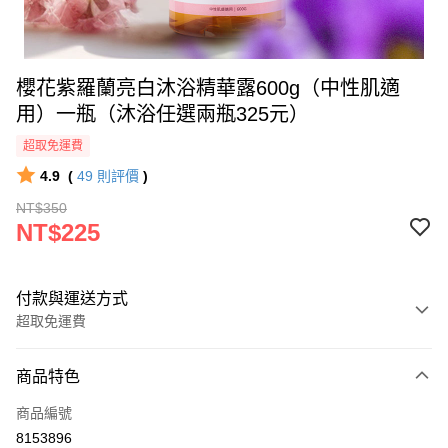
櫻花紫羅蘭亮白沐浴精華露600g（中性肌適
用）一瓶（沐浴任選兩瓶325元）
超取免運費
4.9
(
49
則評價
)
NT$350
NT$225
付款與運送方式
超取免運費
付款方式
商品特色
信用卡一次付款
商品編號
超商取貨付款
8153896