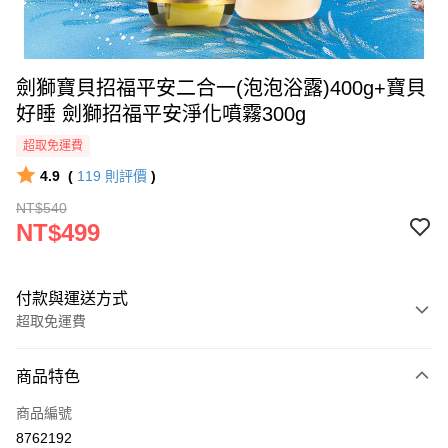
劍獅寶貝招福平安二合一(泡泡浴露)400g+寶貝
好睡 劍獅招福平安淨化噴霧300g
超取免運費
4.9
(
119
則評價
)
NT$540
NT$499
付款與運送方式
超取免運費
付款方式
商品特色
信用卡一次付款
商品編號
超商取貨付款
8762192