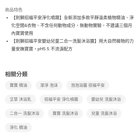
LINE Pay
商品特色
Apple Pay
【劍獅招福平安淨化噴霧】全新添加多款平靜溫柔植物精油、淨
化空間&衣物、不含任何動物成分，無動物實驗，不建議三個月
悠遊付
內寶寶使用
Google Pay
【劍獅招福平安嬰幼兒童二合一洗髮沐浴露】用大自然植物的力
量安撫寶寶，pH5.5 不流淚配方
大哥付你分期
相關說明
【大哥付你分期使用說明】
AFTEE先享後付
1.本服務由台灣大哥大提供，台灣大哥大用戶可立即使用無須另外申請。
相關分類
2.付款方式選擇「大哥付你分期」，訂單成立後會自動跳轉到大哥付的交易
相關說明
流程，驗證手機門號後，選擇欲分期的期數、繳款截止日，確認付款後即完
【關於「AFTEE先享後付」】
寶寶 精油
潔淨 泡沫
泡泡浴露 招福平安
成交易。
ATM付款
AFTEE先享後付是「在收到商品之後才付款」的支付方式。 讓您購物簡單
3.實際核准額度、可分期數及費用金額請依後續交易確認頁面所載為準。
便利好安心！
4.訂單成立30分鐘內，如未前往確認交易或遇審核未通過，訂單將自動取
艾草 沐浴乳
招福平安 淨化噴霧
嬰幼兒 洗髮沐浴
貨到付款
１．簡單：不需註冊會員、不需綁卡、不需儲值。
消。如遇「轉專審核」未通過狀況，表示未達大哥付你分期系統評分，恕無
２．便利：只要手機號碼，簡訊認證，即可結帳。
法說明評估內容。
３．安心：先確認商品／服務後，再付款。
二合一 洗髮沐浴
寶寶 洗髮沐浴
兒童 洗髮沐浴
【繳款方式說明】
運送方式
1.分期款項不併入電信帳單，「大哥付你分期」於每月結算日後寄送繳費提
【「AFTEE先享後付」結帳流程】
全家取貨付款
醒簡訊。
淨化 精油
１．於結帳方式選擇「AFTEE先享後付」後，將跳轉至「AFTEE先享後付」
2.透過簡訊連結打開帳單後，可選擇「超商條碼／台灣大直營門市／銀行轉
免運費
結帳頁面，進行簡訊認證並確認金額後，即可完成結帳。
帳／街口支付／iPASS MONEY」等通路繳費。