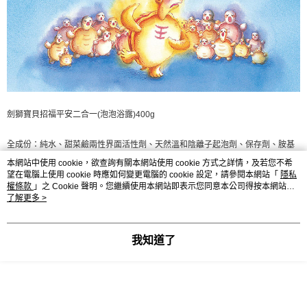
劍獅寶貝招福平安二合一(泡泡浴露)400g
全成份：
純水、甜菜鹼兩性界面活性劑、天然溫和陰離子起泡劑、保存劑、胺基
酸界面活性劑、不流淚舒緩劑、無患子萃取液、甘油、螯合劑、甜橙精油、雪松
本網站中使用 cookie，欲查詢有關本網站使用 cookie 方式之詳情，及若您不希
望在電腦上使用 cookie 時應如何變更電腦的 cookie 設定，請參閱本網站「
隱私
精油、普羅旺斯真正薰衣草、迷迭香精油、保存劑、伊蘭伊蘭精油、檸檬酸、馬
權條款
」之 Cookie 聲明。您繼續使用本網站即表示您同意本公司得按本網站使
鬱蘭精油、葡萄柚精油、法國鼠尾草精油、香茅精油、琉璃苣油、苦橙葉精油、
用條款之 Cookie 聲明使用 cookie。
了解更多 >
乳香精油、羅馬洋甘菊精油、白玉蘭葉精油、艾草萃取、抹草萃取、銀杏萃取、
月桂葉萃取、蕁麻萃取、覆型劑(來自萃取中、界面、螯合劑)
我知道了
使用方法：取適量於紗布巾或海綿，沾濕搓揉起泡後，清潔嬰幼兒頭髮及身體，
再以清水洗淨。若作為泡泡浴使用，先加入約一至兩次按壓量於浴盆，再加入溫
水至七分滿，浴後毋須沖水，身體擦乾即可。