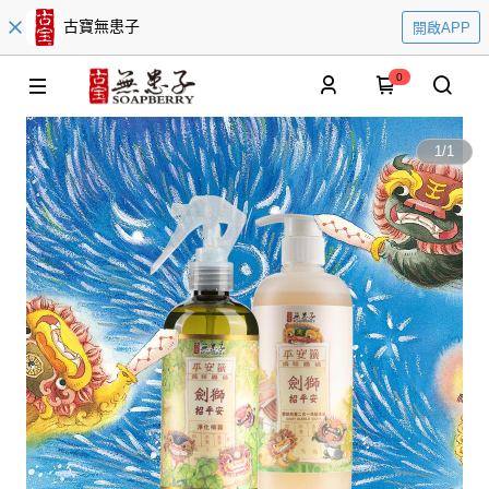
古寶無患子
開啟APP
0
1
/
1