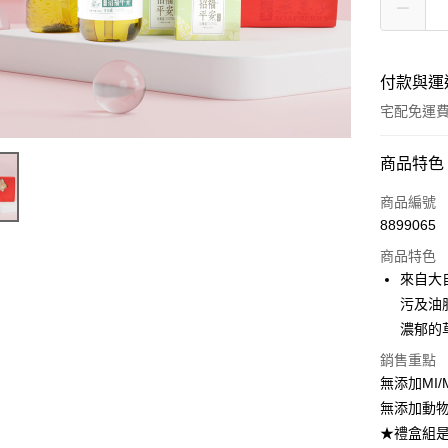
付款與運
宅配免運
付款方式
商品特色
信用卡一
商品編號
8899065
LINE Pay
商品特色
Apple Pay
來自大
污及油
悠遊付
濃郁的
Google Pa
銷售重點
無添加MI/
大哥付你
相關說明
無添加動
【大哥付
★禮盒組
AFTEE先
1.本服務