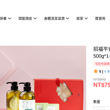
保養
頭髮頭皮
身體清潔滋潤
居家
寶寶用
招福平安
500g*
宅配免運費
5 (
6
NT$899
NT$7
數量