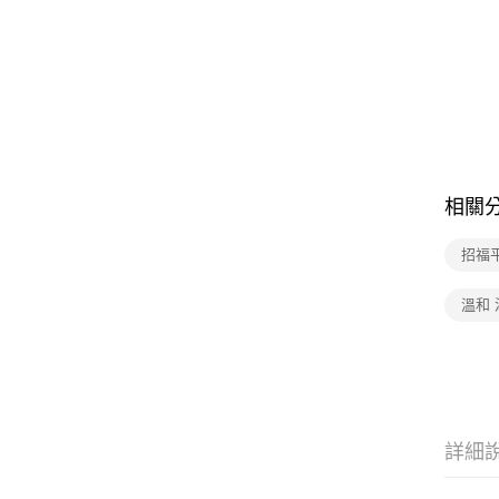
相關
招福
溫和
詳細