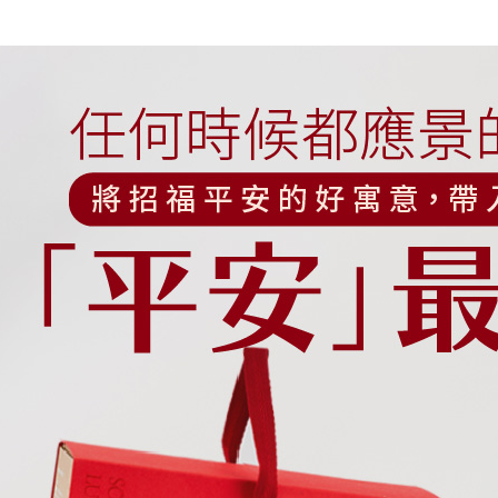
求債權轉
２．關於
https://aft
３．未成
「AFTE
任。
４．使用「
即時審查
結果請求
５．嚴禁
形，恩沛
動。