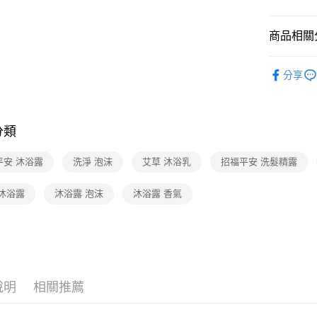
2.付款方
相關說明
流程，驗
【關於「A
商品相關分
ATM付款
完成交易
AFTEE
3.實際核
便利好安
4.訂單成
▍頭
功
１．簡單
消。如遇
分享
２．便利
運送方式
▍平安好
無法說明
３．安心
【繳款方
宅配-本島
平安淨場
1.分期款
【「AFT
醒簡訊。
免運費
１．於結帳
分類
2.透過簡
付」結帳
帳／街口支
宅配-離島
２．訂單
平安 沐浴露
洗淨 泡沫
艾草 沐浴乳
招福平安 洗髮精露
３．收到繳
免運費
【注意事
／ATM／
1.本服務
※ 請注意
 沐浴露
沐浴露 泡沫
沐浴露 香氣
用戶於交
絡購買商品
款買賣價
先享後付
2.基於同
※ 交易是
資料（包
是否繳費成
用，由本
付客戶支
3.完整用
【注意事
說明
相關推薦
１．透過由
交易，需