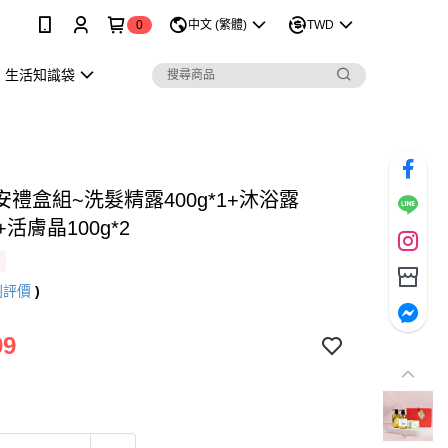
0
中文 (繁體)
TWD
生活知識袋
禮盒組~洗髮精露400g*1+沐浴露
1+活膚晶100g*2
則評價
)
99