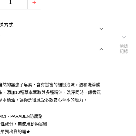
送方式
費
清除
紀錄
次付款
自然的無患子皂素，含有豐富的細緻泡沫，溫和洗淨髒
脂。添加10種草本萃取與多種精油，洗淨同時，讓香氣
草本精油，讓你洗後感受多款安心草本的魔力。
y
MCI、PARABEN防腐劑
分期
物性成分，無使用動物實驗
你分期使用說明】
是單獨出貨的喔★
享後付
由台灣大哥大提供，台灣大哥大用戶可立即使用無須另外申請。