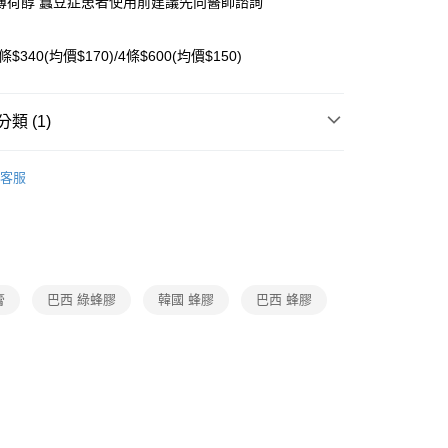
含薄荷醇 蠶豆症患者使用前建議先向醫師諮詢
y
分期
2條$340(均價$170)/4條$600(均價$150)
你分期使用說明】
享後付
由台灣大哥大提供，台灣大哥大用戶可立即使用無須另外申請。
類 (1)
式選擇「大哥付你分期」，訂單成立後會自動跳轉到大哥付的交易
證手機門號後，選擇欲分期的期數、繳款截止日，確認付款後即
FTEE先享後付」】
。
口腔清潔
先享後付是「在收到商品之後才付款」的支付方式。 讓您購物簡單
客服
准額度、可分期數及費用金額請依後續交易確認頁面所載為準。
心！
立30分鐘內，如未前往確認交易或遇審核未通過，訂單將自動取
：不需註冊會員、不需綁卡、不需儲值。
「轉專審核」未通過狀況，表示未達大哥付你分期系統評分，恕
：只要手機號碼，簡訊認證，即可結帳。
評估內容。
：先確認商品／服務後，再付款。
式說明】
項不併入電信帳單，「大哥付你分期」於每月結算日後寄送繳費提
EE先享後付」結帳流程】
方式選擇「AFTEE先享後付」後，將跳轉至「AFTEE先享後
付款
膏
巴西 綠蜂膠
韓國 蜂膠
巴西 蜂膠
訊連結打開帳單後，可選擇「超商條碼／台灣大直營門市／銀行轉
頁面，進行簡訊認證並確認金額後，即可完成結帳。
付／iPASS MONEY」等通路繳費。
成立數日內，您將收到繳費通知簡訊。
費通知簡訊後14天內，點擊此簡訊中的連結，可透過四大超商
項】
網路銀行／等多元方式進行付款，方視為交易完成。
付款
係由「台灣大哥大股份有限公司」（以下簡稱本公司）所提供，讓
：結帳手續完成當下不需立刻繳費，但若您需要取消訂單，請聯
易時，得透過本服務購買商品或服務，並由商店將買賣／分期付
的店家。未經商家同意取消之訂單仍視為有效，需透過AFTEE
金債權讓與本公司後，依約使用本公司帳單繳交帳款。
繳納相關費用。
貓）信用卡／行動支付
意付款使用「大哥付你分期」之契約關係目的，商店將以您的個人
否成功請以「AFTEE先享後付 」之結帳頁面顯示為準，若有關於
含姓名、電話或地址）提供予台灣大哥大進項蒐集、處理及利