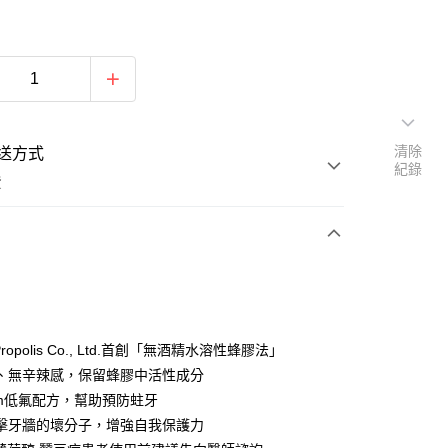
清除
送方式
紀錄
費
次付款
付款
 Propolis Co., Ltd.首創「無酒精水溶性蜂膠法」
、無辛辣感，保留蜂膠中活性成分
ppm低氟配方，幫助預防蛀牙
擊牙牆的壞分子，增強自我保護力