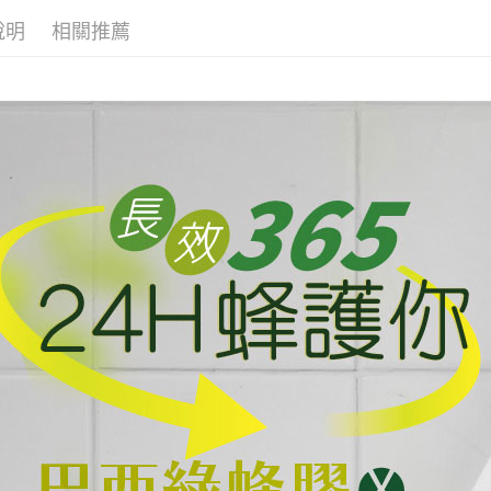
是否繳費成
免運費
用，由本
付客戶支
說明
相關推薦
3.完整用
外島宅配 
【注意事
免運費
１．透過由
交易，需
內湖體驗館
求債權轉
２．關於
免運費
https://aft
３．未成
貨到付款
「AFTE
免運費
任。
４．使用「
即時審查
結果請求
５．嚴禁
形，恩沛
動。