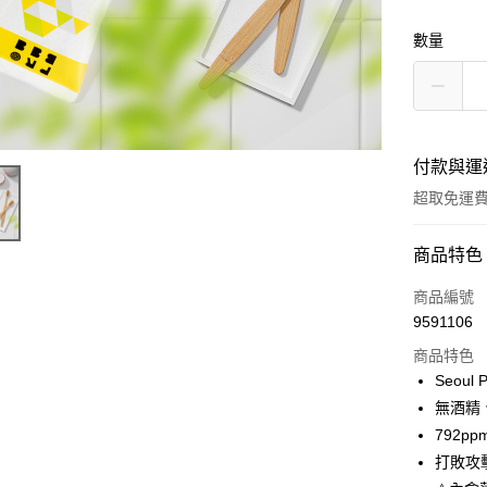
數量
付款與運
超取免運
付款方式
商品特色
信用卡一
商品編號
9591106
超商取貨
商品特色
LINE Pay
Seoul
無酒精
Apple Pay
792
悠遊付
打敗攻