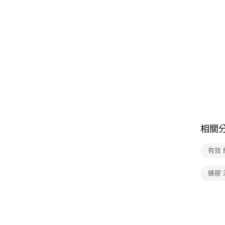
相關
有效
蜂膠 