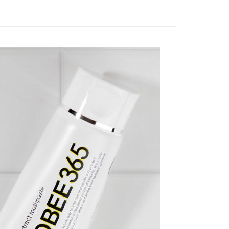
功／繳費後需取消欲退款等相關疑問，請聯繫「AFTEE先享後
公司與您本人進行分期帳單所需資料之確認、核對及更正。
援中心」
https://netprotections.freshdesk.com/support/home
戶服務條款，請詳閱以下連結：
https://oppay.tw/userRule
- 黑貓／大榮
項】
恩沛科技股份有限公司提供之「AFTEE先享後付」服務完成之
依本服務之必要範圍內提供個人資料，並將交易相關給付款項請
 (先LINE小編再下單，限當日自取)
讓予恩沛科技股份有限公司。
個人資料處理事宜，請瀏覽以下網址：
ee.tw/terms/#terms3
年的使用者請事先徵得法定代理人或監護人之同意方可使用
E先享後付」，若未經同意申辦者引起之損失，本公司不負相關責
AFTEE先享後付」時，將依據個別帳號之用戶狀況，依本公司
核予不同之上限額度；若仍有額度不足之情形，本公司將視審查
用戶進行身份認證。
一人註冊多個帳號或使用他人資訊註冊。若發現惡意使用之情
科技股份有限公司將有權停止該用戶之使用額度並採取法律行