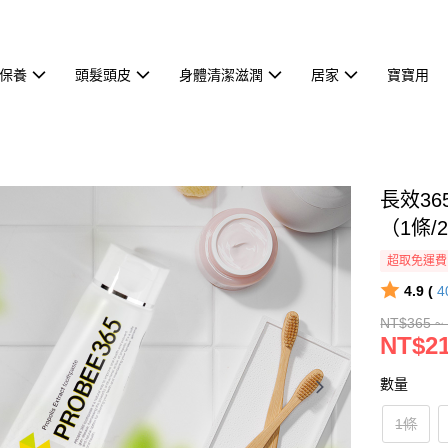
保養
頭髮頭皮
身體清潔滋潤
居家
寶寶用
長效36
（1條/2
超取免運費
4.9 (
4
NT$365 ~
NT$21
數量
1條