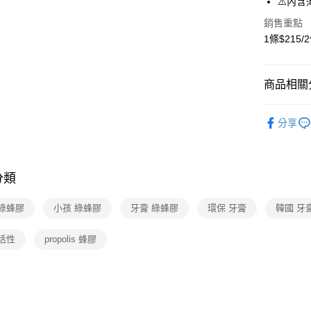
⚠️內
Google Pa
銷售重點
大哥付你
1條$215/
相關說明
【大哥付
AFTEE先
1.本服務
商品相關分
2.付款方
相關說明
流程，驗
【關於「A
ATM付款
▍身體
完成交易
AFTEE
分享
3.實際核
便利好安
4.訂單成
貨到付款
１．簡單
消。如遇
２．便利
無法說明
３．安心
【繳款方
分類
運送方式
1.分期款
【「AFT
醒簡訊。
１．於結帳
全家取貨
 綠蜂膠
小孩 綠蜂膠
牙膏 綠蜂膠
環保 牙膏
韓國 牙
2.透過簡
付」結帳
帳／街口支
免運費
２．訂單
３．收到繳
活性
propolis 蜂膠
【注意事
／ATM／
7-11取貨
1.本服務
※ 請注意
免運費
用戶於交
絡購買商品
款買賣價
先享後付
宅配（黑
2.基於同
※ 交易是
資料（包