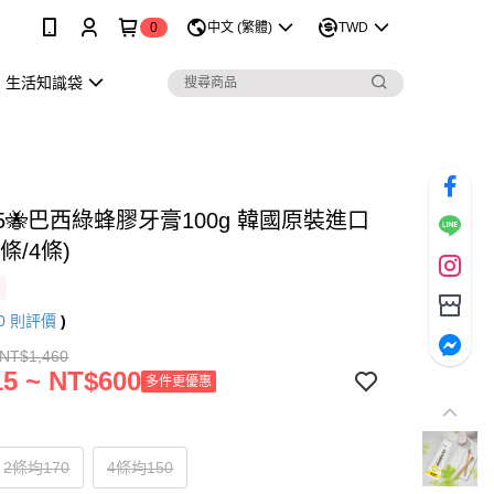
0
中文 (繁體)
TWD
生活知識袋
5🐝巴西綠蜂膠牙膏100g 韓國原裝進口
條/4條)
0
則評價
)
 NT$1,460
5 ~ NT$600
多件更優惠
2條均170
4條均150